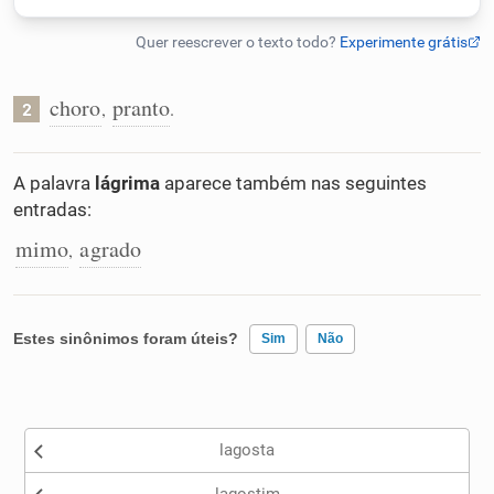
Humanizador de IA
choro
pranto
,
.
2
Cata-letras
A palavra
lágrima
aparece também nas seguintes
entradas:
Conexões
mimo
agrado
,
Caça-palavras
Estes sinônimos foram úteis?
Sim
Não
Dicionário
Existem sinônimos incorretos
lagosta
Nenhum dos sinônimos apresentados me ajudou
Sinônimos