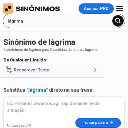
Assinar PRO
MENU
Sinônimo de lágrima
4 sinônimos de lágrima
para 2 sentidos da palavra
lágrima
:
De Qualquer Líquido:
gota
pingo
Reescrever Texto
,
.
1
Resumir Texto
Corrigir Texto
Detector de IA