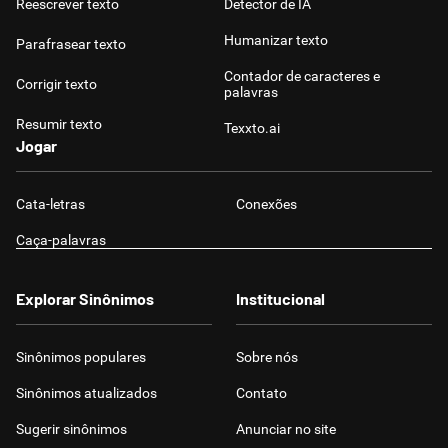
Reescrever texto
Detector de IA
Humanizar texto
Parafrasear texto
Contador de caracteres e
Corrigir texto
palavras
Resumir texto
Texxto.ai
Jogar
Cata-letras
Conexões
Caça-palavras
Explorar Sinônimos
Institucional
Sinônimos populares
Sobre nós
Sinônimos atualizados
Contato
Sugerir sinônimos
Anunciar no site