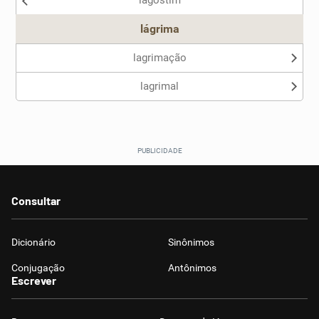
lagostim
Outro
lágrima
lagrimação
lagrimal
Consultar
Dicionário
Sinônimos
Conjugação
Antônimos
Escrever