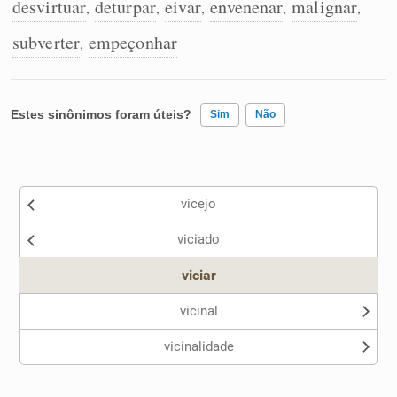
desvirtuar
deturpar
eivar
envenenar
malignar
,
,
,
,
,
subverter
empeçonhar
,
Estes sinônimos foram úteis?
Sim
Não
Existem sinônimos incorretos
vicejo
Nenhum dos sinônimos apresentados me ajudou
viciado
Outro
viciar
vicinal
vicinalidade