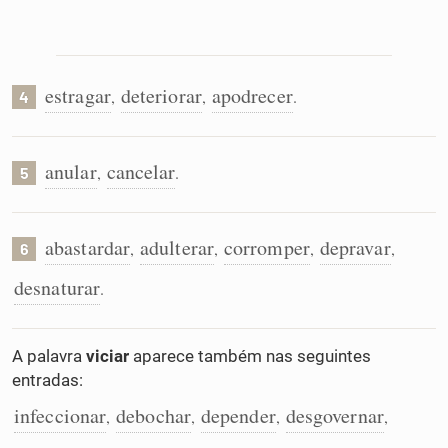
estragar
deteriorar
apodrecer
,
,
.
4
anular
cancelar
,
.
5
abastardar
adulterar
corromper
depravar
,
,
,
,
6
desnaturar
.
A palavra
viciar
aparece também nas seguintes
entradas:
infeccionar
debochar
depender
desgovernar
,
,
,
,