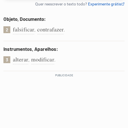
Humanizador de IA
Objeto, Documento:
falsificar
contrafazer
,
.
2
Cata-letras
Instrumentos, Aparelhos:
Conexões
alterar
modificar
,
.
3
Caça-palavras
Dicionário
Sinônimos