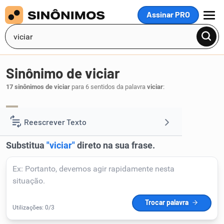
Assinar PRO
MENU
Sinônimo de viciar
17 sinônimos de viciar
para 6 sentidos da palavra
viciar
:
perverter
contaminar
seduzir
,
,
.
1
Reescrever Texto
Resumir Texto
Corrigir Texto
Detector de IA