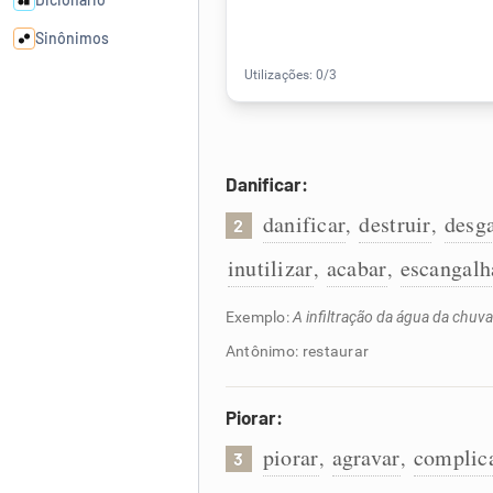
Sinônimos
Cata-letras
Conexões
Danificar:
danificar
destruir
desga
,
,
2
Caça-palavras
inutilizar
acabar
escangalh
,
,
Exemplo:
A infiltração da água da chuva
Dicionário
Antônimo: restaurar
Sinônimos
Piorar:
piorar
agravar
complic
,
,
3