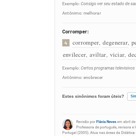
Exemplo:
Consigo ver seu estado de saú
Antônimo: melhorar
Corromper:
corromper
degenerar
p
,
,
4
envilecer
aviltar
viciar
de
,
,
,
Exemplo:
Certos programas televisivos
Antônimo: enobrecer
Estes sinônimos foram úteis?
Si
Existem sinônimos incorretos
Revisão por
Flávia Neves
em abril de
Nenhum dos sinônimos apresent
Professora de português, revisora e 
Portugal (2005). Atua nas áreas da Didática