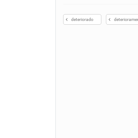
Outro
deteriorado
deteriorame