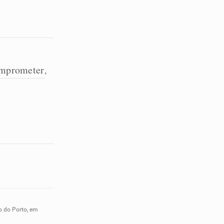
mprometer
,
o do Porto, em