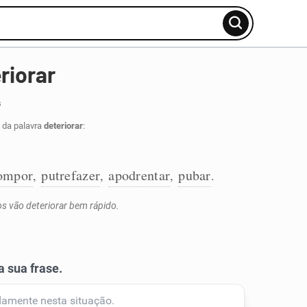
riorar
s
 da palavra
deteriorar
:
ompor
putrefazer
apodrentar
pubar
,
,
,
.
os vão deteriorar bem rápido.