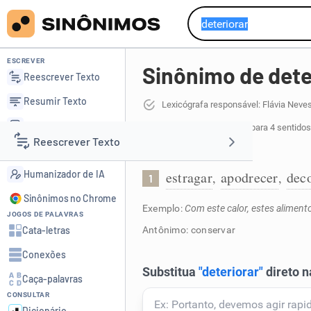
ESCREVER
Sinônimo de dete
Reescrever Texto
Resumir Texto
Lexicógrafa responsável: Flávia Neve
Corrigir Texto
40 sinônimos de deteriorar
para 4 sentidos
Reescrever Texto
Detector de IA
Estragar:
Humanizador de IA
estragar
apodrecer
dec
,
,
1
Resumir Texto
Sinônimos no Chrome
Exemplo:
Com este calor, estes aliment
JOGOS DE PALAVRAS
Corrigir Texto
Cata-letras
Antônimo: conservar
Conexões
Detector de IA
Caça-palavras
CONSULTAR
Humanizador de IA
Dicionário