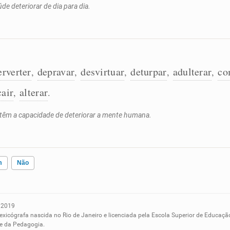
de deteriorar de dia para dia.
erverter
depravar
desvirtuar
deturpar
adulterar
co
,
,
,
,
,
cair
alterar
,
.
 têm a capacidade de deteriorar a mente humana.
m
Não
 2019
ados me ajudou
lexicógrafa nascida no Rio de Janeiro e licenciada pela Escola Superior de Educaçã
 e da Pedagogia.