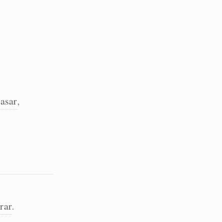
rasar
,
rar
.