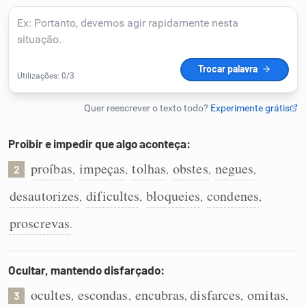
Humanizador de IA
Cata-letras
Conexões
Proibir e impedir que algo aconteça:
proíbas
impeças
tolhas
obstes
negues
,
,
,
,
,
Caça-palavras
2
desautorizes
dificultes
bloqueies
condenes
,
,
,
,
proscrevas
.
Dicionário
Ocultar, mantendo disfarçado:
Sinônimos
ocultes
escondas
encubras
disfarces
omitas
,
,
,
,
,
3