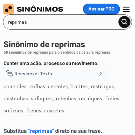
Assinar PRO
MENU
Sinônimo de reprimas
58 sinônimos de reprimas
para 5 sentidos da palavra
reprimas
:
Conter uma ação, processo ou movimento:
contenhas
refreies
retraias
moderes
Reescrever Texto
,
,
,
,
1
controles
coíbas
cerceies
limites
restrinjas
,
,
,
,
,
Resumir Texto
sustenhas
sufoques
retenhas
recalques
freies
,
,
,
,
,
Corrigir Texto
sofreies
frenes
coarctes
,
,
.
Detector de IA