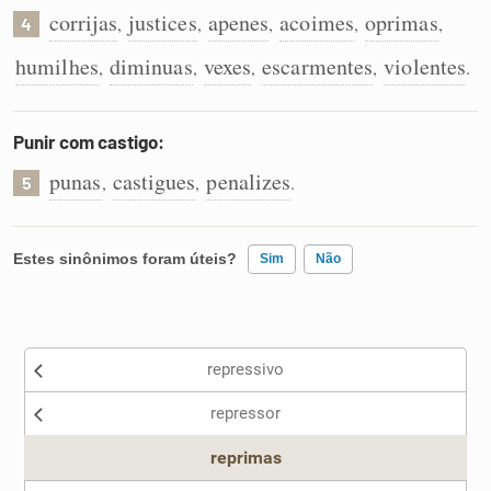
corrijas
justices
apenes
acoimes
oprimas
,
,
,
,
,
4
humilhes
diminuas
vexes
escarmentes
violentes
,
,
,
,
.
Punir com castigo:
punas
castigues
penalizes
,
,
.
5
Estes sinônimos foram úteis?
Sim
Não
Existem sinônimos incorretos
repressivo
Nenhum dos sinônimos apresentados me ajudou
repressor
Outro
reprimas