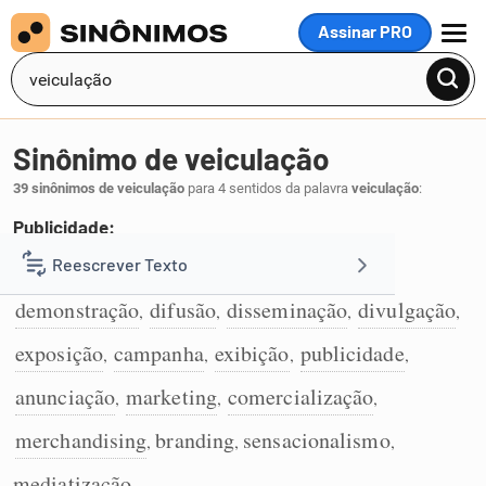
Assinar PRO
MENU
Sinônimo de veiculação
39 sinônimos de veiculação
para 4 sentidos da palavra
veiculação
:
Publicidade:
propaganda
promoção
comunicação
Reescrever Texto
,
,
,
1
demonstração
difusão
disseminação
divulgação
,
,
,
,
Resumir Texto
exposição
campanha
exibição
publicidade
,
,
,
,
Corrigir Texto
anunciação
marketing
comercialização
,
,
,
merchandising
branding
sensacionalismo
,
,
,
Detector de IA
mediatização
.