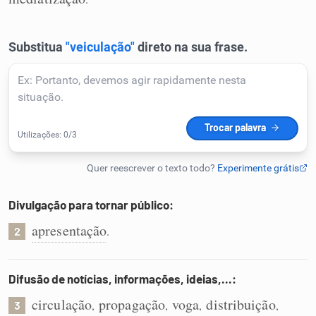
Humanizador de IA
Cata-letras
Conexões
Caça-palavras
Divulgação para tornar público:
apresentação
.
2
Dicionário
Difusão de notícias, informações, ideias,...:
Sinônimos
circulação
propagação
voga
distribuição
,
,
,
,
3