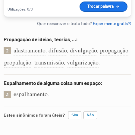
Humanizador de IA
Propagação de ideias, teorias,…:
Cata-letras
alastramento
difusão
divulgação
propagação
,
,
,
,
2
Conexões
propalação
transmissão
vulgarização
,
,
.
Caça-palavras
Espalhamento de alguma coisa num espaço:
espalhamento
.
3
Dicionário
Estes sinônimos foram úteis?
Sim
Não
Sinônimos
Existem sinônimos incorretos