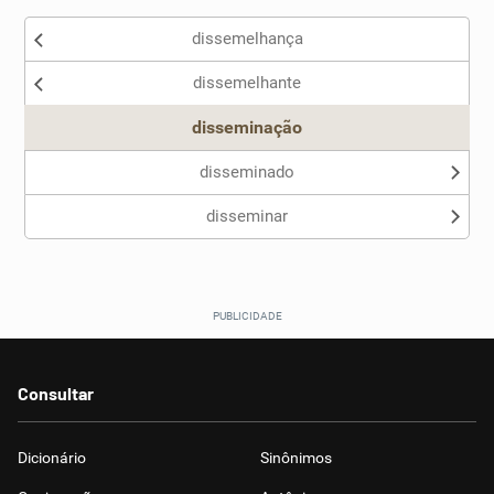
dissemelhança
Nenhum dos sinônimos apresentados me ajudou
dissemelhante
Outro
disseminação
disseminado
disseminar
Consultar
Dicionário
Sinônimos