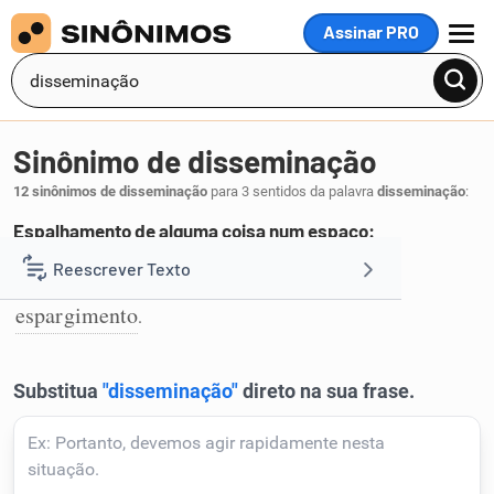
Assinar PRO
MENU
Sinônimo de disseminação
12 sinônimos de disseminação
para 3 sentidos da palavra
disseminação
:
Espalhamento de alguma coisa num espaço:
derramamento
dispersão
dissipação
Reescrever Texto
,
,
,
1
espargimento
.
Resumir Texto
Corrigir Texto
Detector de IA