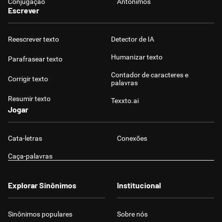
Conjugação
Antônimos
Escrever
Reescrever texto
Detector de IA
Humanizar texto
Parafrasear texto
Contador de caracteres e
Corrigir texto
palavras
Resumir texto
Texxto.ai
Jogar
Cata-letras
Conexões
Caça-palavras
Explorar Sinônimos
Institucional
Sinônimos populares
Sobre nós