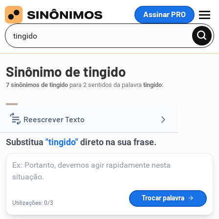
Assinar PRO
MENU
Sinônimo de tingido
7 sinônimos de tingido
para 2 sentidos da palavra
tingido
:
tinto
.
1
Reescrever Texto
Resumir Texto
Corrigir Texto
Detector de IA