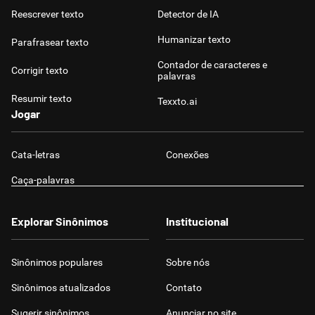
Reescrever texto
Detector de IA
Humanizar texto
Parafrasear texto
Contador de caracteres e
Corrigir texto
palavras
Resumir texto
Texxto.ai
Jogar
Cata-letras
Conexões
Caça-palavras
Explorar Sinônimos
Institucional
Sinônimos populares
Sobre nós
Sinônimos atualizados
Contato
Sugerir sinônimos
Anunciar no site