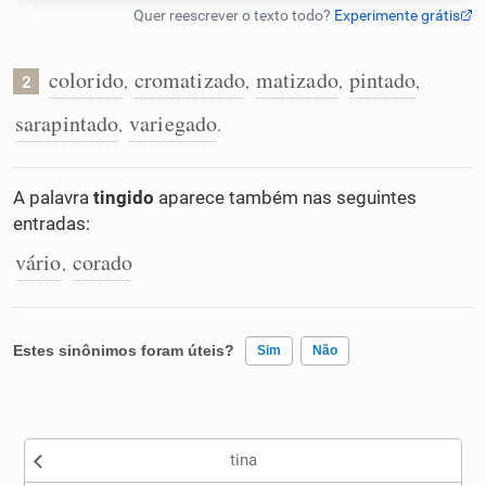
Humanizador de IA
colorido
cromatizado
matizado
pintado
,
,
,
,
2
sarapintado
variegado
,
.
Cata-letras
A palavra
tingido
aparece também nas seguintes
Conexões
entradas:
vário
corado
,
Caça-palavras
Estes sinônimos foram úteis?
Sim
Não
Dicionário
Existem sinônimos incorretos
Sinônimos
tina
Nenhum dos sinônimos apresentados me ajudou