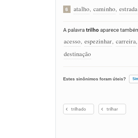
atalho
caminho
estrada
,
,
6
A palavra
trilho
aparece também 
acesso
espezinhar
carreira
,
,
destinação
Estes sinônimos foram úteis?
Si
Existem sinônimos incorretos
trilhado
trilhar
Nenhum dos sinônimos apresent
Outro