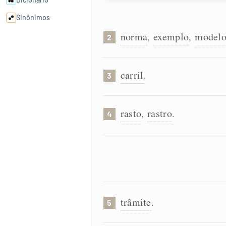
Sinônimos
norma
exemplo
model
,
,
2
Cata-letras
carril
.
3
Conexões
Caça-palavras
rasto
rastro
,
.
4
Dicionário
Sinônimos
trâmite
.
5