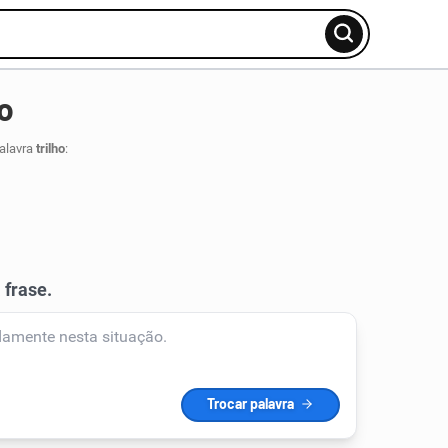
o
palavra
trilho
: