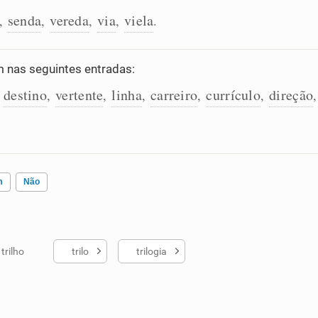
senda
vereda
via
viela
,
,
,
,
.
nas seguintes entradas:
destino
vertente
linha
carreiro
currículo
direção
,
,
,
,
,
,
m
Não
trilho
trilo
trilogia
ados me ajudou