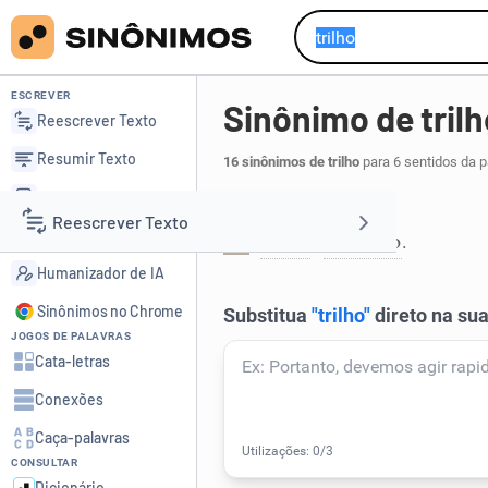
ESCREVER
Sinônimo de trilh
Reescrever Texto
Resumir Texto
16 sinônimos de trilho
para 6 sentidos da 
Corrigir Texto
Estrada:
Reescrever Texto
Detector de IA
trilha
caminho
,
.
1
Humanizador de IA
Resumir Texto
Sinônimos no Chrome
JOGOS DE PALAVRAS
Corrigir Texto
Cata-letras
Conexões
Detector de IA
Caça-palavras
CONSULTAR
Humanizador de IA
Dicionário