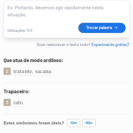
Que atua de modo ardiloso:
tratante
sacana
,
.
2
Trapaceiro:
rato
.
3
Estes sinônimos foram úteis?
Sim
Não