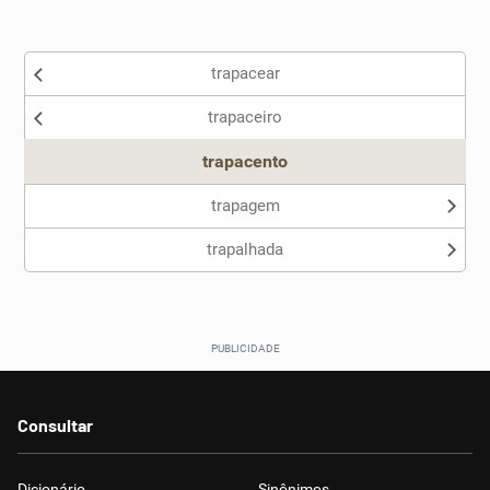
Existem sinônimos incorretos
trapacear
Nenhum dos sinônimos apresentados me ajudou
trapaceiro
Outro
trapacento
trapagem
trapalhada
Consultar
Dicionário
Sinônimos