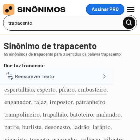
Assinar PRO
MENU
Sinônimo de trapacento
65 sinônimos de trapacento
para 3 sentidos da palavra
trapacento
:
Que faz trapaças:
trapaceiro
farsante
corrupto
ardiloso
Reescrever Texto
,
,
,
,
1
espertalhão
esperto
pícaro
embusteiro
,
,
,
,
Resumir Texto
enganador
falaz
impostor
patranheiro
,
,
,
,
Corrigir Texto
trampolineiro
trapalhão
batoteiro
malandro
,
,
,
,
patife
burlista
desonesto
ladrão
larápio
,
,
,
,
,
Detector de IA
vigarista
tunante
usurpador
velhaco
bilontra
,
,
,
,
,