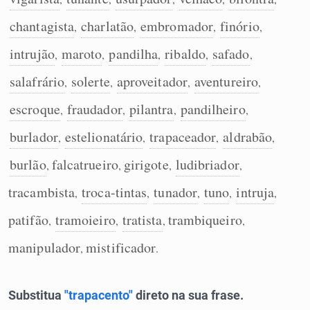
Humanizador de IA
chantagista
charlatão
embromador
finório
,
,
,
,
intrujão
maroto
pandilha
ribaldo
safado
,
,
,
,
,
salafrário
solerte
aproveitador
aventureiro
,
,
,
,
Cata-letras
escroque
fraudador
pilantra
pandilheiro
,
,
,
,
Conexões
burlador
estelionatário
trapaceador
aldrabão
,
,
,
,
burlão
falcatrueiro
girigote
ludibriador
,
,
,
,
Caça-palavras
tracambista
troca-tintas
tunador
tuno
intruja
,
,
,
,
,
patifão
tramoieiro
tratista
trambiqueiro
,
,
,
,
manipulador
mistificador
Dicionário
,
.
Sinônimos