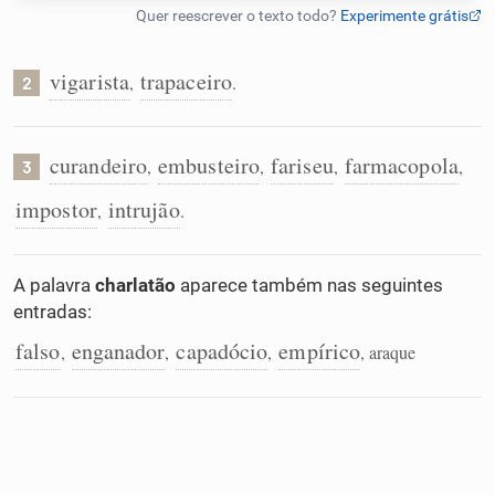
Humanizador de IA
vigarista
trapaceiro
,
.
2
Cata-letras
curandeiro
embusteiro
fariseu
farmacopola
,
,
,
,
3
impostor
intrujão
,
.
Conexões
Caça-palavras
A palavra
charlatão
aparece também nas seguintes
entradas:
falso
enganador
capadócio
empírico
,
,
,
, araque
Dicionário
Sinônimos