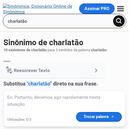
Assinar PRO
MENU
Sinônimo de charlatão
10 sinônimos de charlatão
para 3 sentidos da palavra
charlatão
:
benzedor
benzedeiro
,
.
1
Reescrever Texto
Resumir Texto
Corrigir Texto
Detector de IA