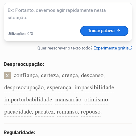
Humanizador de IA
Cata-letras
Conexões
Despreocupação:
confiança
certeza
crença
descanso
,
,
,
,
Caça-palavras
2
despreocupação
esperança
impassibilidade
,
,
,
imperturbabilidade
mansarrão
otimismo
,
,
,
Dicionário
pacacidade
pacatez
remanso
repouso
,
,
,
.
Sinônimos
Regularidade: