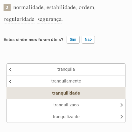
normalidade
estabilidade
ordem
,
,
,
3
regularidade
segurança
,
.
Estes sinônimos foram úteis?
Sim
Não
Existem sinônimos incorretos
tranquila
Nenhum dos sinônimos apresentados me ajudou
tranquilamente
Outro
tranquilidade
tranquilizado
tranquilizante