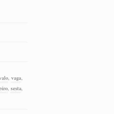
valo
vaga
,
,
piro
sesta
,
,