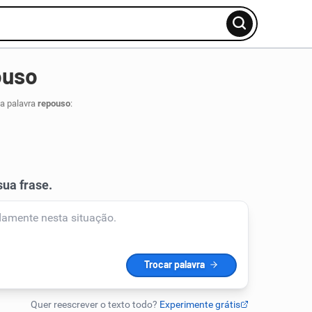
ouso
da palavra
repouso
: