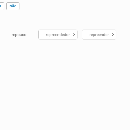
m
Não
repouso
repreendedor
repreender
ados me ajudou