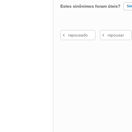
Estes sinônimos foram úteis?
Si
Existem sinônimos incorretos
repousado
repousar
Nenhum dos sinônimos apresent
Outro