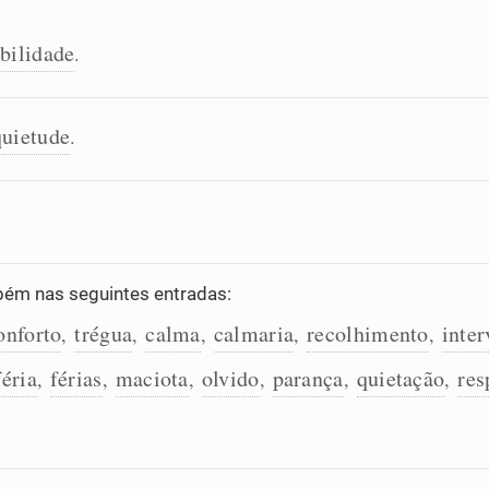
bilidade
.
quietude
.
ém nas seguintes entradas:
onforto
trégua
calma
calmaria
recolhimento
inter
,
,
,
,
,
féria
férias
maciota
olvido
parança
quietação
res
,
,
,
,
,
,