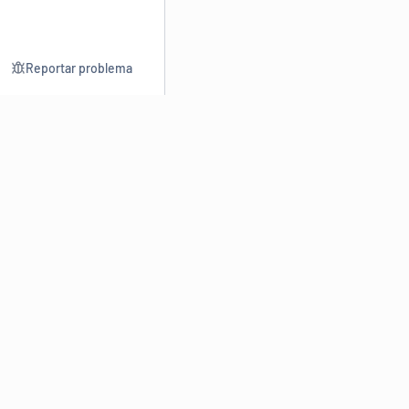
Reportar problema
Consultar
Escrev
Dicionário
Reescre
Sinônimos
Parafra
Conjugação
Corrigir
Antônimos
Resumir