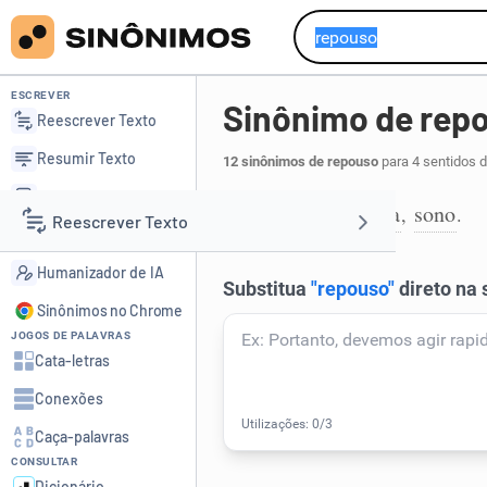
ESCREVER
Sinônimo de rep
Reescrever Texto
Resumir Texto
12 sinônimos de repouso
para 4 sentidos 
Corrigir Texto
descanso
folga
sono
,
,
.
1
Reescrever Texto
Detector de IA
Humanizador de IA
Resumir Texto
Sinônimos no Chrome
JOGOS DE PALAVRAS
Corrigir Texto
Cata-letras
Conexões
Detector de IA
Caça-palavras
CONSULTAR
Humanizador de IA
Dicionário