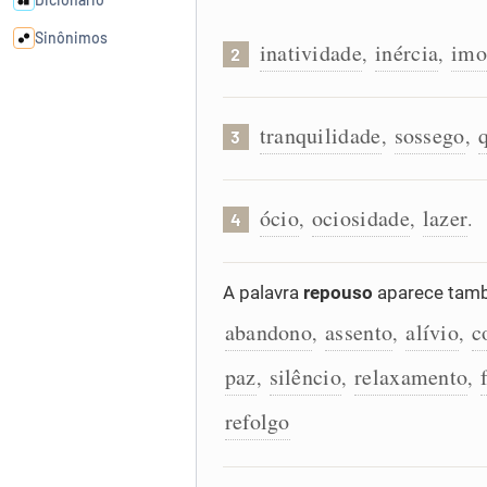
Sinônimos
inatividade
inércia
imo
,
,
2
Cata-letras
tranquilidade
sossego
,
,
3
Conexões
ócio
ociosidade
lazer
,
,
.
4
Caça-palavras
A palavra
repouso
aparece tamb
abandono
assento
alívio
c
,
,
,
Dicionário
paz
silêncio
relaxamento
,
,
,
Sinônimos
refolgo