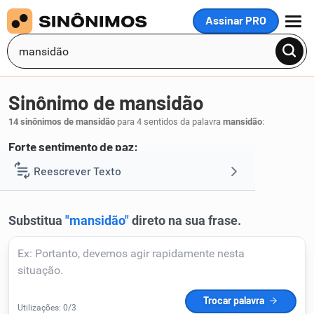
Assinar PRO
MENU
Sinônimo de mansidão
14 sinônimos de mansidão
para 4 sentidos da palavra
mansidão
:
Forte sentimento de paz:
nirvana
Reescrever Texto
.
1
Resumir Texto
Corrigir Texto
Detector de IA