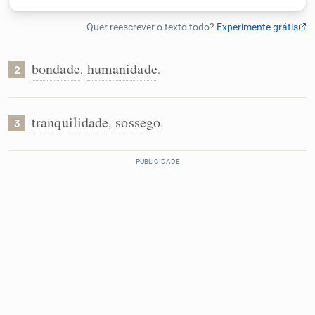
Humanizador de IA
bondade
humanidade
,
.
2
Cata-letras
tranquilidade
sossego
,
.
3
Conexões
Caça-palavras
Dicionário
Sinônimos