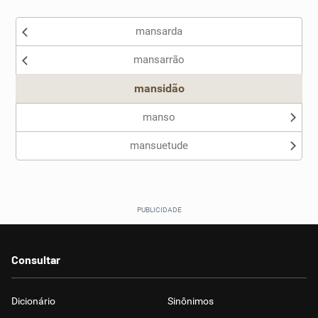
Existem sinônimos incorretos
mansarda
Nenhum dos sinônimos apresentados me ajudou
mansarrão
Outro
mansidão
manso
mansuetude
Consultar
Dicionário
Sinônimos