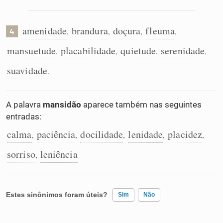
amenidade
brandura
doçura
fleuma
,
,
,
,
4
mansuetude
placabilidade
quietude
serenidade
,
,
,
,
suavidade
.
A palavra
mansidão
aparece também nas seguintes
entradas:
calma
paciência
docilidade
lenidade
placidez
,
,
,
,
,
sorriso
leniência
,
Estes sinônimos foram úteis?
Sim
Não