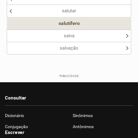
salutar
Outro
salutífero
salva
salvação
Consultar
Dicionário
Sinônimos
Conjugação
Antônimos
Escrever