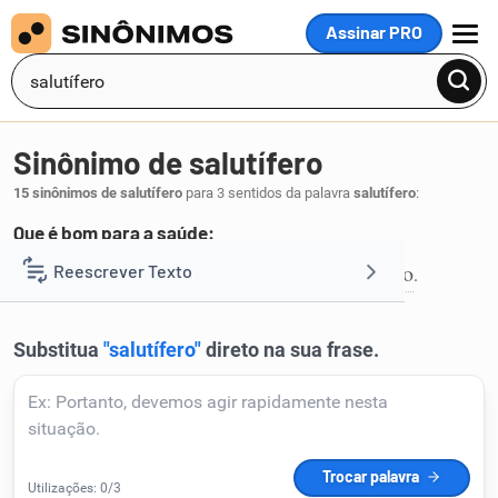
Assinar PRO
MENU
Sinônimo de salutífero
15 sinônimos de salutífero
para 3 sentidos da palavra
salutífero
:
Que é bom para a saúde:
higiênico
sadio
salubre
benfazejo
são
Reescrever Texto
,
,
,
,
.
1
Resumir Texto
Corrigir Texto
Detector de IA