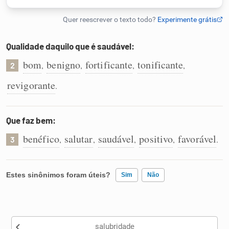
Humanizador de IA
Qualidade daquilo que é saudável:
bom
benigno
fortificante
tonificante
,
,
,
,
2
Cata-letras
revigorante
.
Conexões
Que faz bem:
Caça-palavras
benéfico
salutar
saudável
positivo
favorável
,
,
,
,
.
3
Estes sinônimos foram úteis?
Sim
Não
Dicionário
Existem sinônimos incorretos
Sinônimos
salubridade
Nenhum dos sinônimos apresentados me ajudou