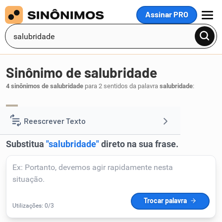
Assinar PRO
MENU
Sinônimo de salubridade
4 sinônimos de salubridade
para 2 sentidos da palavra
salubridade
:
higiene
limpeza
,
.
1
Reescrever Texto
Resumir Texto
Corrigir Texto
Detector de IA