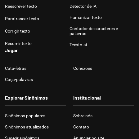
Reescrever texto
Detector de IA
Humanizar texto
Parafrasear texto
Contador de caracteres e
Corrigir texto
palavras
Resumir texto
Texxto.ai
Jogar
Cata-letras
Conexões
Caça-palavras
Explorar Sinônimos
Institucional
Sinônimos populares
Sobre nós
Sinônimos atualizados
Contato
Sugerir sinônimos
Anunciar no site