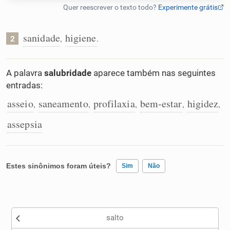
Humanizador de IA
sanidade
higiene
,
.
2
Cata-letras
A palavra
salubridade
aparece também nas seguintes
entradas:
Conexões
asseio
saneamento
profilaxia
bem-estar
higidez
,
,
,
,
,
assepsia
Caça-palavras
Estes sinônimos foram úteis?
Sim
Não
Dicionário
Existem sinônimos incorretos
Sinônimos
salto
Nenhum dos sinônimos apresentados me ajudou