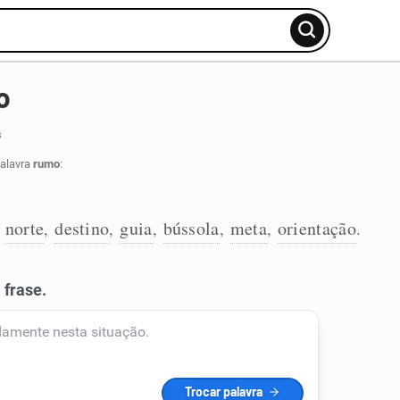
o
s
palavra
rumo
:
norte
destino
guia
bússola
meta
orientação
,
,
,
,
,
,
.