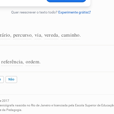
rário
percurso
via
vereda
caminho
,
,
,
,
.
referência
ordem
,
,
.
m
Não
e 2017
ados me ajudou
lexicógrafa nascida no Rio de Janeiro e licenciada pela Escola Superior de Educaçã
 e da Pedagogia.