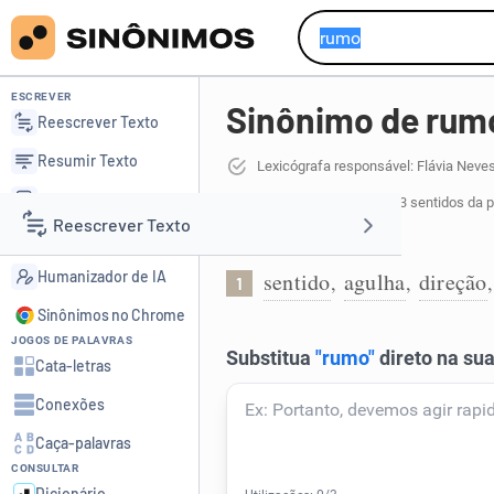
ESCREVER
Sinônimo de rum
Reescrever Texto
Resumir Texto
Lexicógrafa responsável: Flávia Neve
Corrigir Texto
22 sinônimos de rumo
para 3 sentidos da 
Reescrever Texto
Detector de IA
Orientação:
Humanizador de IA
sentido
agulha
direção
,
,
1
Resumir Texto
Sinônimos no Chrome
JOGOS DE PALAVRAS
Corrigir Texto
Cata-letras
Conexões
Detector de IA
Caça-palavras
CONSULTAR
Humanizador de IA
Dicionário