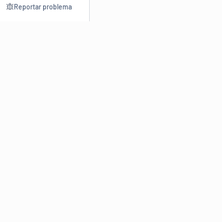
Reportar problema
Consultar
Escrev
Dicionário
Reescre
Sinônimos
Parafra
Conjugação
Corrigir
Antônimos
Resumir
O
Dicionário Online de Sinônimos
é parte do
Dicio.com.br
e
conta com mais de 30 mil sinônimos de palavras e de expressões
em português do Brasil.