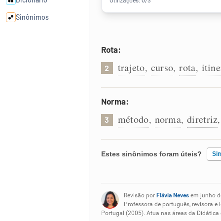
Sinônimos
Cata-letras
Rota:
trajeto
curso
rota
itine
,
,
,
2
Conexões
Norma:
Caça-palavras
método
norma
diretriz
,
,
3
Estes sinônimos foram úteis?
Si
Dicionário
Sinônimos
Existem sinônimos incorretos
Revisão por
Flávia Neves
em junho d
Nenhum dos sinônimos apresent
Professora de português, revisora e 
Portugal (2005). Atua nas áreas da Didática