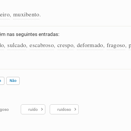
eiro
muxibento
,
.
m nas seguintes entradas:
do
sulcado
escabroso
crespo
deformado
fragoso
,
,
,
,
,
,
m
Não
ugoso
ruído
ruidoso
ados me ajudou