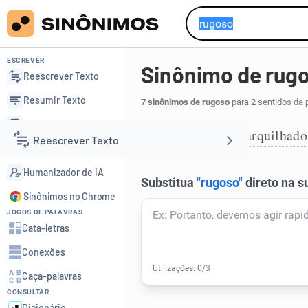
ESCREVER
Sinônimo de rug
Reescrever Texto
Resumir Texto
7 sinônimos de rugoso
para 2 sentidos da 
Corrigir Texto
enrugado
encarquilhado
,
1
Reescrever Texto
Detector de IA
Humanizador de IA
Resumir Texto
Sinônimos no Chrome
JOGOS DE PALAVRAS
Corrigir Texto
Cata-letras
Conexões
Detector de IA
Caça-palavras
CONSULTAR
Humanizador de IA
Dicionário