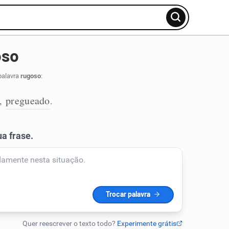
oso
palavra
rugoso
:
pregueado
,
.