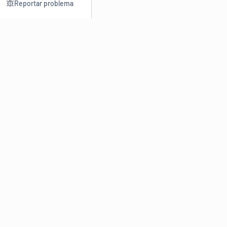
Reportar problema
Consultar
Escrev
Dicionário
Reescre
Sinônimos
Parafra
Conjugação
Corrigir
Antônimos
Resumir
O
Dicionário Online de Sinônimos
é parte do
Dicio.com.br
e
conta com mais de 30 mil sinônimos de palavras e de expressões
em português do Brasil.