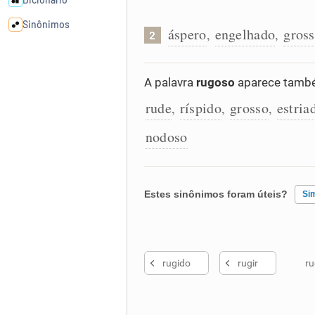
Sinônimos
áspero
engelhado
gross
,
,
2
Cata-letras
A palavra
rugoso
aparece també
rude
ríspido
grosso
estria
Conexões
,
,
,
nodoso
Caça-palavras
Estes sinônimos foram úteis?
Si
Dicionário
Existem sinônimos incorretos
Sinônimos
rugido
rugir
r
Nenhum dos sinônimos apresent
Outro