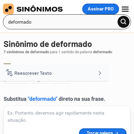
Assinar PRO
MENU
Sinônimo de deformado
7 sinônimos de deformado
para 1 sentido da palavra
deformado
:
aleijado
amorenar
disforme
nodoso
,
,
,
,
1
Reescrever Texto
pervertido
rugoso
torcido
,
,
.
Resumir Texto
Corrigir Texto
Detector de IA