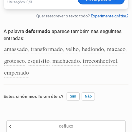
Humanizador de IA
A palavra
deformado
aparece também nas seguintes
entradas:
Cata-letras
amassado
transformado
velho
hediondo
macaco
,
,
,
,
,
Conexões
grotesco
esquisito
machucado
irreconhecível
,
,
,
,
empenado
Caça-palavras
Estes sinônimos foram úteis?
Sim
Não
Dicionário
Existem sinônimos incorretos
Sinônimos
defluxo
Nenhum dos sinônimos apresentados me ajudou