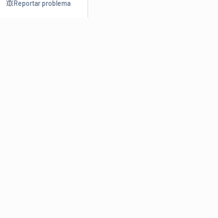
Reportar problema
Consultar
Escrev
Dicionário
Reescre
Sinônimos
Parafra
Conjugação
Corrigir
Antônimos
Resumir
O
Dicionário Online de Sinônimos
é parte do
Dicio.com.br
e
conta com mais de 30 mil sinônimos de palavras e de expressões
em português do Brasil.