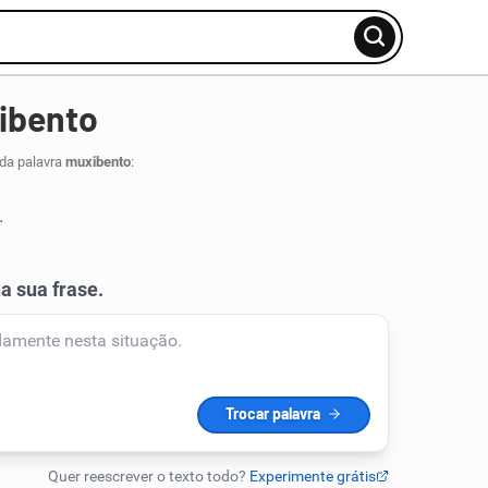
ibento
 da palavra
muxibento
:
.