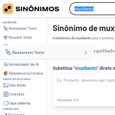
ESCREVER
Sinônimo de mux
Reescrever Texto
Resumir Texto
5 sinônimos de muxibento
para 2 sentidos
Corrigir Texto
enrugado
encarquilhado
,
1
Reescrever Texto
Detector de IA
Humanizador de IA
Resumir Texto
Sinônimos no Chrome
JOGOS DE PALAVRAS
Corrigir Texto
Cata-letras
Conexões
Detector de IA
Caça-palavras
CONSULTAR
Humanizador de IA
Dicionário