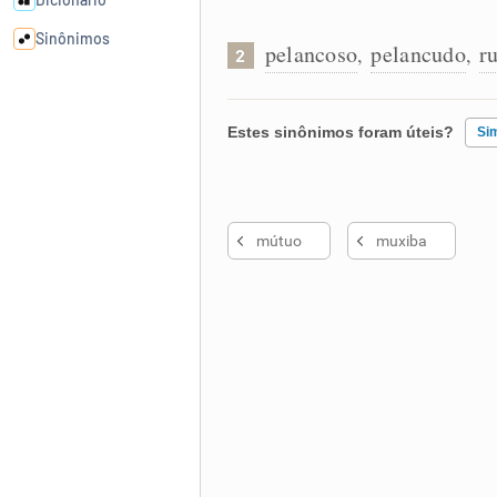
Sinônimos
pelancoso
pelancudo
r
,
,
2
Cata-letras
Estes sinônimos foram úteis?
Si
Conexões
Existem sinônimos incorretos
Caça-palavras
mútuo
muxiba
Nenhum dos sinônimos apresent
Outro
Dicionário
Sinônimos