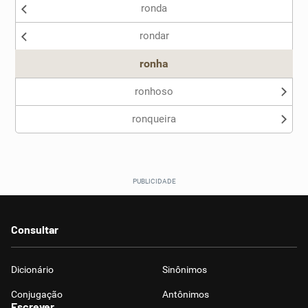
ronda
Nenhum dos sinônimos apresentados me ajudou
rondar
Outro
ronha
ronhoso
ronqueira
Consultar
Dicionário
Sinônimos
Conjugação
Antônimos
Escrever