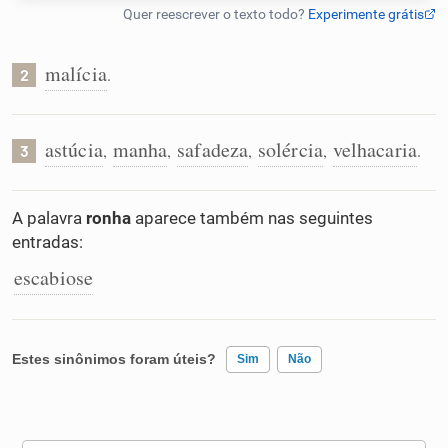
Humanizador de IA
malícia
.
2
Cata-letras
astúcia
manha
safadeza
solércia
velhacaria
,
,
,
,
.
3
Conexões
A palavra
ronha
aparece também nas seguintes
entradas:
Caça-palavras
escabiose
Dicionário
Estes sinônimos foram úteis?
Sim
Não
Sinônimos
Existem sinônimos incorretos