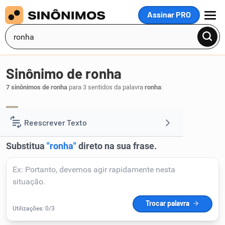
Assinar PRO
MENU
Sinônimo de ronha
7 sinônimos de ronha
para 3 sentidos da palavra
ronha
:
sarna
.
1
Reescrever Texto
Resumir Texto
Corrigir Texto
Detector de IA