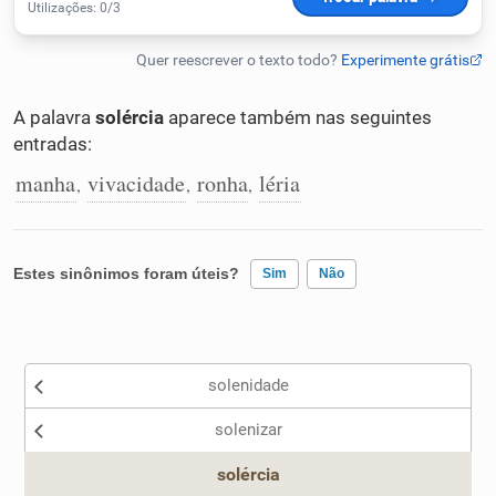
Humanizador de IA
A palavra
solércia
aparece também nas seguintes
entradas:
Cata-letras
manha
vivacidade
ronha
léria
,
,
,
Conexões
Caça-palavras
Estes sinônimos foram úteis?
Sim
Não
Existem sinônimos incorretos
solenidade
Nenhum dos sinônimos apresentados me ajudou
Dicionário
solenizar
Outro
Sinônimos
solércia