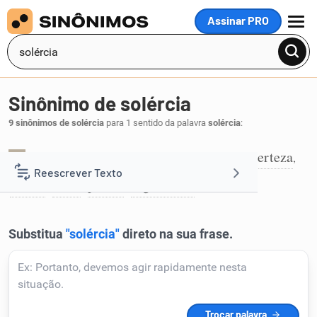
Assinar PRO
MENU
Sinônimo de solércia
9 sinônimos de solércia
para 1 sentido da palavra
solércia
:
agudeza
argúcia
artifício
astúcia
esperteza
,
,
,
,
,
1
Reescrever Texto
finura
lábia
paleio
sagacidade
,
,
,
.
Resumir Texto
Corrigir Texto
Detector de IA