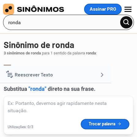
Assinar PRO
MENU
Sinônimo de ronda
3 sinônimos de ronda
para 1 sentido da palavra
ronda
:
patrulha
sentinela
vigia
,
,
.
1
Reescrever Texto
Resumir Texto
Corrigir Texto
Detector de IA