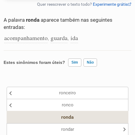
Humanizador de IA
A palavra
ronda
aparece também nas seguintes
entradas:
acompanhamento
guarda
ida
,
,
Cata-letras
Conexões
Estes sinônimos foram úteis?
Sim
Não
Caça-palavras
Existem sinônimos incorretos
ronceiro
Nenhum dos sinônimos apresentados me ajudou
ronco
Outro
Dicionário
ronda
Sinônimos
rondar