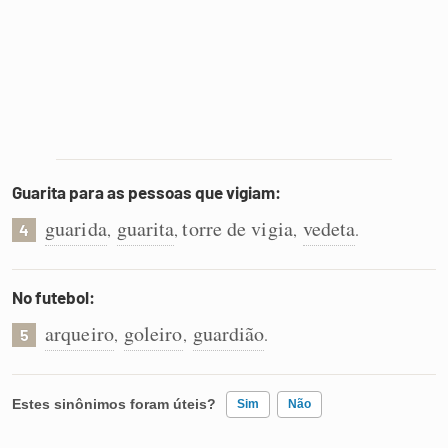
Guarita para as pessoas que vigiam:
guarida
guarita
torre de vigia
vedeta
,
,
,
.
4
No futebol:
arqueiro
goleiro
guardião
,
,
.
5
Estes sinônimos foram úteis?
Sim
Não