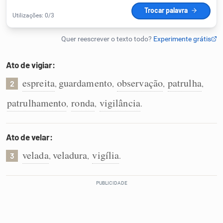
Humanizador de IA
Ato de vigiar:
Cata-letras
espreita
guardamento
observação
patrulha
,
,
,
,
2
Conexões
patrulhamento
ronda
vigilância
,
,
.
Caça-palavras
Ato de velar:
velada
veladura
vigília
,
,
.
3
Dicionário
Sinônimos