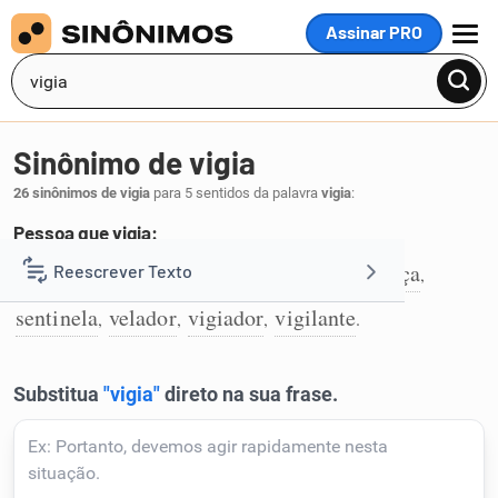
Assinar PRO
MENU
Sinônimo de vigia
26 sinônimos de vigia
para 5 sentidos da palavra
vigia
:
Pessoa que vigia:
atalaia
espia
guarda
olheiro
segurança
Reescrever Texto
,
,
,
,
,
1
sentinela
velador
vigiador
vigilante
,
,
,
.
Resumir Texto
Corrigir Texto
Detector de IA