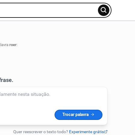
alavra
roer
: