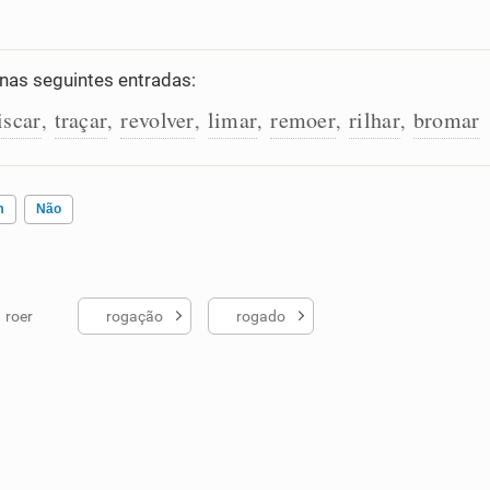
as seguintes entradas:
scar
traçar
revolver
limar
remoer
rilhar
bromar
,
,
,
,
,
,
m
Não
roer
rogação
rogado
ados me ajudou