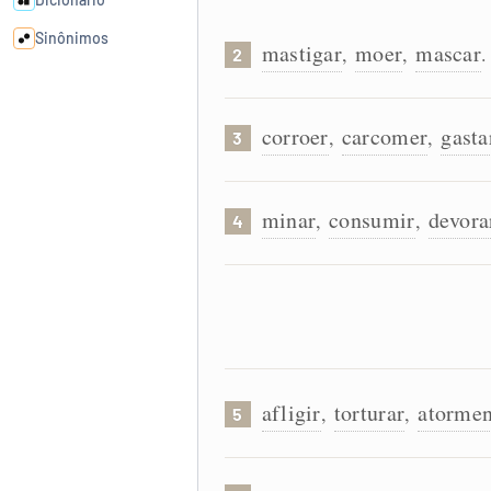
Sinônimos
mastigar
moer
mascar
,
,
.
2
Cata-letras
corroer
carcomer
gasta
,
,
3
Conexões
minar
consumir
devora
,
,
4
Caça-palavras
Dicionário
afligir
torturar
atormen
Sinônimos
,
,
5