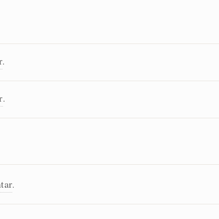
r
.
r
.
tar
.