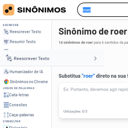
ESCREVER
Sinônimo de roer
Reescrever Texto
Resumir Texto
14 sinônimos de roer
para 6 sentidos da p
Corrigir Texto
cortar
.
1
Reescrever Texto
Detector de IA
Humanizador de IA
Resumir Texto
Sinônimos no Chrome
JOGOS DE PALAVRAS
Corrigir Texto
Cata-letras
Conexões
Detector de IA
Caça-palavras
CONSULTAR
Humanizador de IA
Dicionário