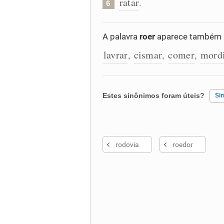
ratar
.
6
A palavra
roer
aparece também n
lavrar
cismar
comer
mordi
,
,
,
Estes sinônimos foram úteis?
Si
Existem sinônimos incorretos
rodovia
roedor
Nenhum dos sinônimos apresent
Outro