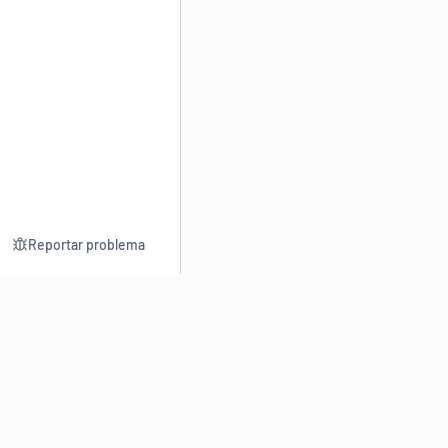
Reportar problema
Consultar
Escrev
Dicionário
Reescre
Sinônimos
Parafra