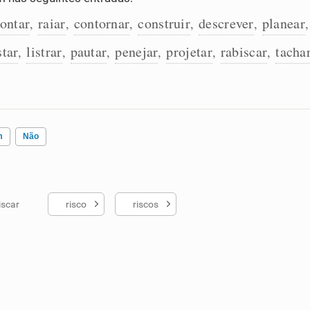
ontar
raiar
contornar
construir
descrever
planear
,
,
,
,
,
star
listrar
pautar
penejar
projetar
rabiscar
tacha
,
,
,
,
,
,
m
Não
iscar
risco
riscos
ados me ajudou