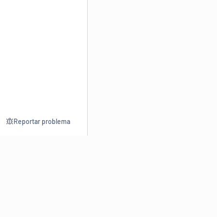
Reportar problema
Consultar
Escrev
Dicionário
Reescre