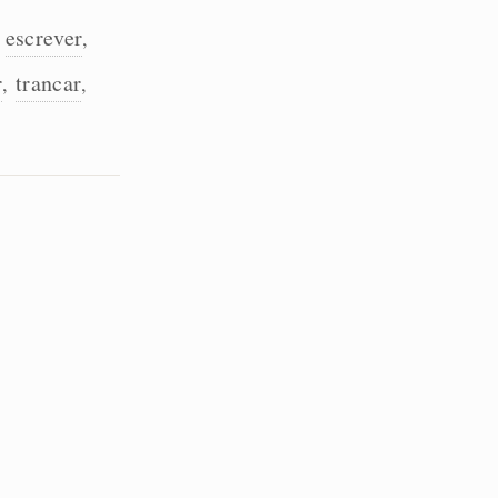
escrever
,
,
r
trancar
,
,