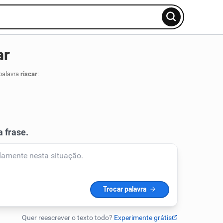
ar
palavra
riscar
: