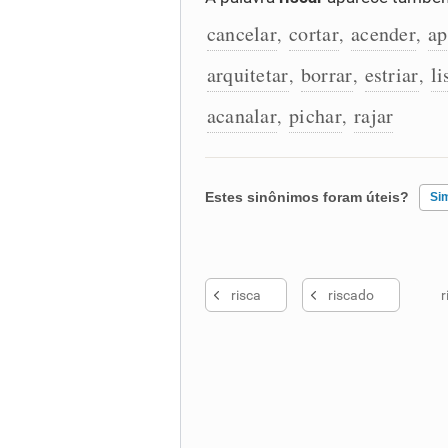
cancelar
cortar
acender
ap
,
,
,
arquitetar
borrar
estriar
li
,
,
,
acanalar
pichar
rajar
,
,
Estes sinônimos foram úteis?
Si
Existem sinônimos incorretos
risca
riscado
r
Nenhum dos sinônimos apresent
Outro