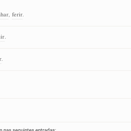
nhar
ferir
,
.
ir
.
r
.
nas seguintes entradas: