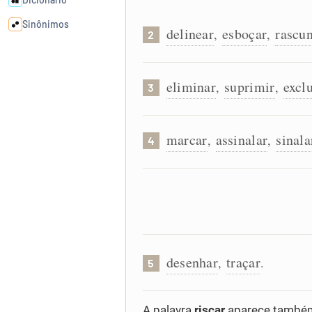
Sinônimos
delinear
esboçar
rascu
,
,
2
Cata-letras
eliminar
suprimir
exclu
,
,
3
Conexões
marcar
assinalar
sinala
,
,
4
Caça-palavras
Dicionário
desenhar
traçar
Sinônimos
,
.
5
A palavra
riscar
aparece também 