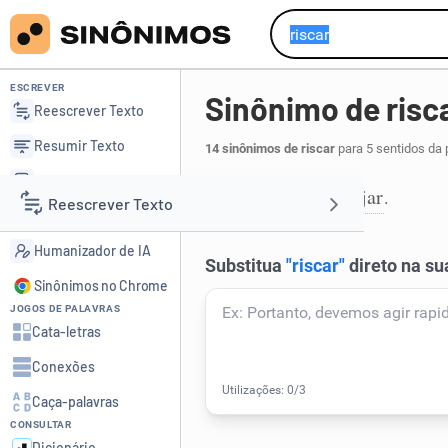
ESCREVER
Sinônimo de risc
Reescrever Texto
Resumir Texto
14 sinônimos de riscar
para 5 sentidos da 
Corrigir Texto
tracejar
planejar
,
.
1
Reescrever Texto
Detector de IA
Humanizador de IA
Resumir Texto
Sinônimos no Chrome
JOGOS DE PALAVRAS
Corrigir Texto
Cata-letras
Conexões
Detector de IA
Caça-palavras
CONSULTAR
Humanizador de IA
Dicionário