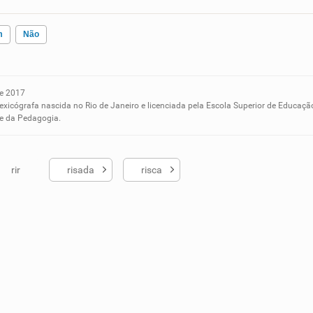
m
Não
e 2017
ados me ajudou
lexicógrafa nascida no Rio de Janeiro e licenciada pela Escola Superior de Educaçã
 e da Pedagogia.
rir
risada
risca