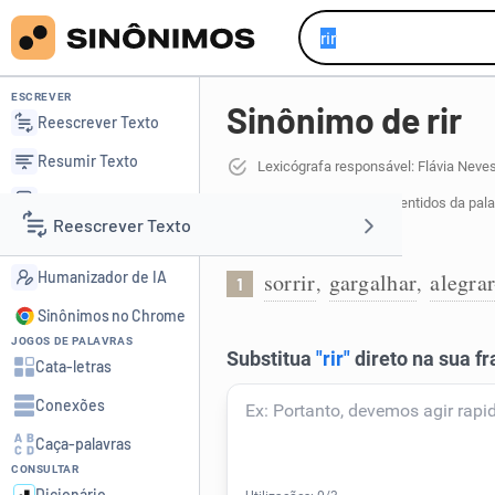
ESCREVER
Sinônimo de rir
Reescrever Texto
Resumir Texto
Lexicógrafa responsável: Flávia Neve
Corrigir Texto
38 sinônimos de rir
para 4 sentidos da pal
Reescrever Texto
Detector de IA
Sorrir:
Humanizador de IA
sorrir
gargalhar
alegrar
,
,
1
Resumir Texto
Sinônimos no Chrome
JOGOS DE PALAVRAS
Corrigir Texto
Cata-letras
Conexões
Detector de IA
Caça-palavras
CONSULTAR
Humanizador de IA
Dicionário