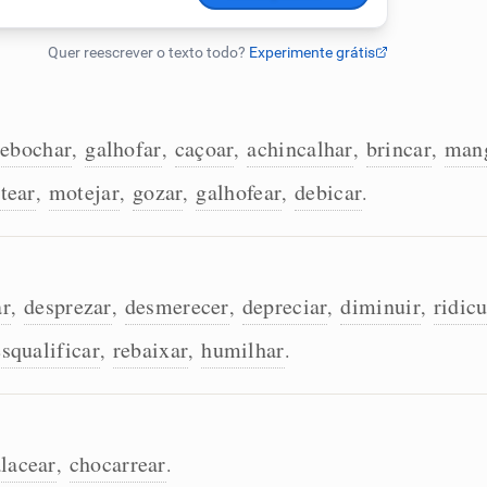
ebochar
galhofar
caçoar
achincalhar
brincar
man
,
,
,
,
,
tear
motejar
gozar
galhofear
debicar
,
,
,
,
.
r
desprezar
desmerecer
depreciar
diminuir
ridicu
,
,
,
,
,
squalificar
rebaixar
humilhar
,
,
.
lacear
chocarrear
,
.