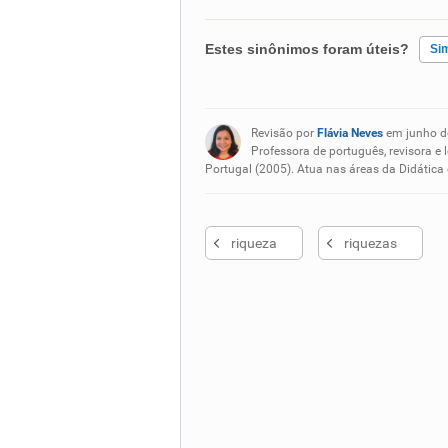
Estes sinônimos foram úteis?
Si
Existem sinônimos incorretos
Revisão por
Flávia Neves
em junho d
Nenhum dos sinônimos apresent
Professora de português, revisora e 
Portugal (2005). Atua nas áreas da Didática
Outro
riqueza
riquezas