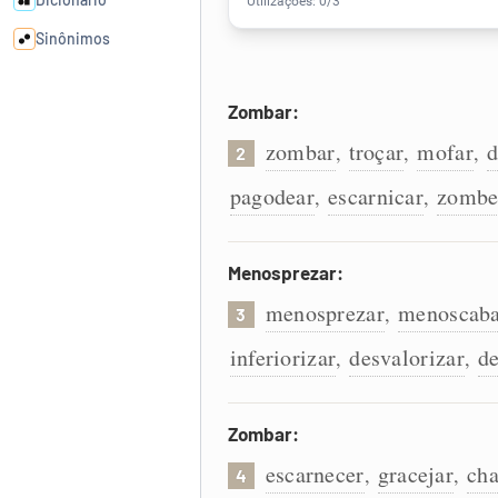
Sinônimos
Cata-letras
Zombar:
zombar
troçar
mofar
d
,
,
,
2
Conexões
pagodear
escarnicar
zombe
,
,
Caça-palavras
Menosprezar:
menosprezar
menoscaba
,
3
Dicionário
inferiorizar
desvalorizar
de
,
,
Sinônimos
Zombar:
escarnecer
gracejar
cha
,
,
4