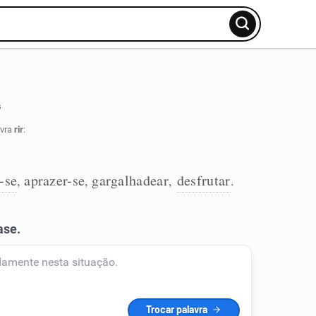
s
avra
rir
:
-se
aprazer-se
gargalhadear
desfrutar
,
,
,
.