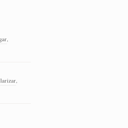
gar
,
larizar
,