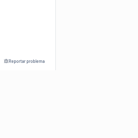
Reportar problema
Consultar
Escrev
Dicionário
Reescre
Sinônimos
Parafra
Conjugação
Corrigir