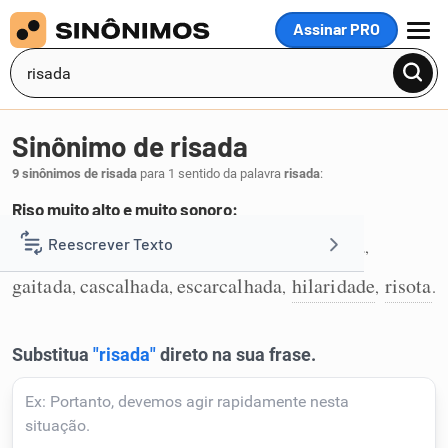
Assinar PRO
MENU
Sinônimo de risada
9 sinônimos de risada
para 1 sentido da palavra
risada
:
Riso muito alto e muito sonoro:
gargalhada
riso
casquinada
chacinada
Reescrever Texto
,
,
,
,
1
gaitada
cascalhada
escarcalhada
hilaridade
risota
,
,
,
,
.
Resumir Texto
Corrigir Texto
Detector de IA