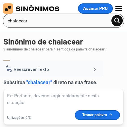
Assinar PRO
MENU
Sinônimo de chalacear
9 sinônimos de chalacear
para 4 sentidos da palavra
chalacear
:
ridicularizar
desmoralizar
,
.
1
Reescrever Texto
Resumir Texto
Corrigir Texto
Detector de IA