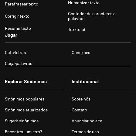
Humanizar texto
Parafrasear texto
Contador de caracteres e
Corrigir texto
palavras
Resumir texto
Texxto.ai
Jogar
Cata-letras
Conexões
Caça-palavras
Explorar Sinônimos
Institucional
Sinônimos populares
Sobre nós
Sinônimos atualizados
Contato
Sugerir sinônimos
Anunciar no site
Encontrou um erro?
Termos de uso