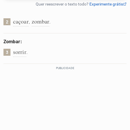
Humanizador de IA
caçoar
zombar
,
.
2
Cata-letras
Zombar:
sorrir
.
3
Conexões
Caça-palavras
Dicionário
Sinônimos