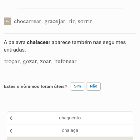
chocarrear
gracejar
rir
sorrir
,
,
,
.
4
A palavra
chalacear
aparece também nas seguintes
entradas:
troçar
gozar
zoar
bufonear
,
,
,
Estes sinônimos foram úteis?
Sim
Não
Existem sinônimos incorretos
chaguento
Nenhum dos sinônimos apresentados me ajudou
chalaça
Outro