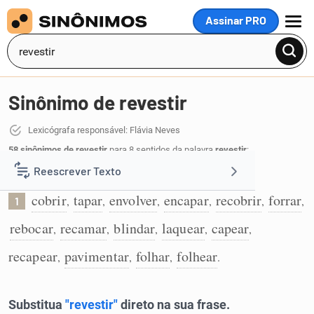
Assinar PRO
MENU
Sinônimo de revestir
Lexicógrafa responsável: Flávia Neves
58 sinônimos de revestir
para 8 sentidos da palavra
revestir
:
Reescrever Texto
Aplicar um revestimento:
cobrir
tapar
envolver
encapar
recobrir
forrar
,
,
,
,
,
,
1
Resumir Texto
rebocar
recamar
blindar
laquear
capear
,
,
,
,
,
Corrigir Texto
recapear
pavimentar
folhar
folhear
,
,
,
.
Detector de IA