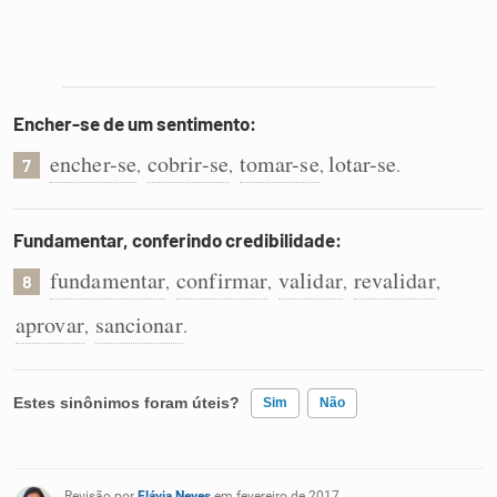
Encher-se de um sentimento:
encher-se
cobrir-se
tomar-se
lotar-se
,
,
,
.
7
Fundamentar, conferindo credibilidade:
fundamentar
confirmar
validar
revalidar
,
,
,
,
8
aprovar
sancionar
,
.
Estes sinônimos foram úteis?
Sim
Não
Existem sinônimos incorretos
Revisão por
Flávia Neves
em fevereiro de 2017