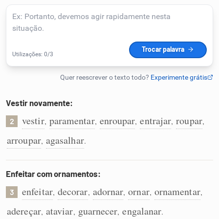
Humanizador de IA
Cata-letras
Conexões
Vestir novamente:
vestir
paramentar
enroupar
entrajar
roupar
,
,
,
,
,
Caça-palavras
2
arroupar
agasalhar
,
.
Enfeitar com ornamentos:
Dicionário
enfeitar
decorar
adornar
ornar
ornamentar
,
,
,
,
,
3
Sinônimos
adereçar
ataviar
guarnecer
engalanar
,
,
,
.