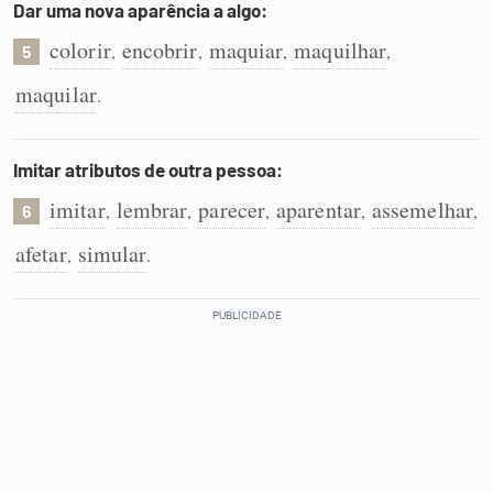
Dar uma nova aparência a algo:
colorir
encobrir
maquiar
maquilhar
,
,
,
,
5
maquilar
.
Imitar atributos de outra pessoa:
imitar
lembrar
parecer
aparentar
assemelhar
,
,
,
,
,
6
afetar
simular
,
.