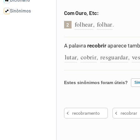
Sinônimos
Com Ouro, Etc:
folhear
folhar
,
.
2
Cata-letras
A palavra
recobrir
aparece tamb
Conexões
lutar
cobrir
resguardar
ves
,
,
,
Caça-palavras
Estes sinônimos foram úteis?
Si
Dicionário
Existem sinônimos incorretos
recobramento
recobrar
Nenhum dos sinônimos apresent
Sinônimos
Outro