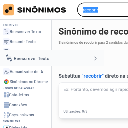
ESCREVER
Sinônimo de reco
Reescrever Texto
Resumir Texto
3 sinônimos de recobrir
para 2 sentidos da
Corrigir Texto
revestir
.
1
Reescrever Texto
Detector de IA
Humanizador de IA
Resumir Texto
Sinônimos no Chrome
JOGOS DE PALAVRAS
Corrigir Texto
Cata-letras
Conexões
Detector de IA
Caça-palavras
CONSULTAR
Humanizador de IA
Dicionário