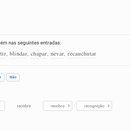
ém nas seguintes entradas:
tir
blindar
chapar
nevar
recauchutar
,
,
,
,
m
Não
recobrir
recobro
recognição
ados me ajudou