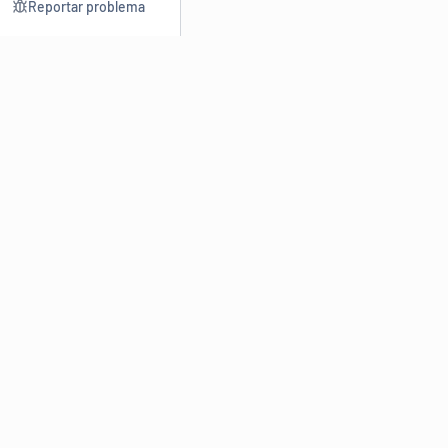
Reportar problema
Consultar
Escrev
Dicionário
Reescre
Sinônimos
Parafra
Conjugação
Corrigir
Antônimos
Resumir
O
Dicionário Online de Sinônimos
é parte do
Dicio.com.br
e
conta com mais de 30 mil sinônimos de palavras e de expressões
em português do Brasil.