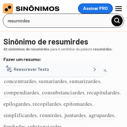
Assinar PRO
MENU
Sinônimo de resumirdes
42 sinônimos de resumirdes
para 6 sentidos da palavra
resumirdes
:
Fazer um resumo:
abreviardes
sintetizardes
condensardes
Reescrever Texto
,
,
,
1
concentrardes
sumariardes
sumarizardes
,
,
,
Resumir Texto
compendiardes
consubstanciardes
recapitulardes
,
,
,
Corrigir Texto
epilogardes
recopilardes
epitomardes
,
,
,
simplificardes
reunirdes
juntardes
agrupardes
,
,
,
,
Detector de IA
fundirdes
substanciardes
,
.