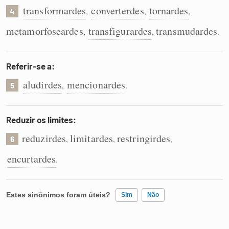
transformardes
converterdes
tornardes
,
,
,
4
metamorfoseardes
transfigurardes
transmudardes
,
,
.
Referir-se a:
aludirdes
mencionardes
,
.
5
Reduzir os limites:
reduzirdes
limitardes
restringirdes
,
,
,
6
encurtardes
.
Estes sinônimos foram úteis?
Sim
Não
Existem sinônimos incorretos