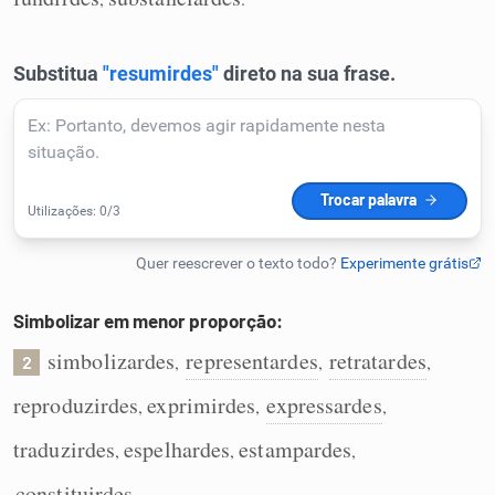
Humanizador de IA
Cata-letras
Conexões
Caça-palavras
Simbolizar em menor proporção:
simbolizardes
representardes
retratardes
,
,
,
2
Dicionário
reproduzirdes
exprimirdes
expressardes
,
,
,
traduzirdes
espelhardes
estampardes
,
,
,
Sinônimos
constituirdes
.