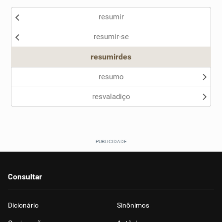
resumir
Nenhum dos sinônimos apresentados me ajudou
resumir-se
Outro
resumirdes
resumo
resvaladiço
Consultar
Dicionário
Sinônimos