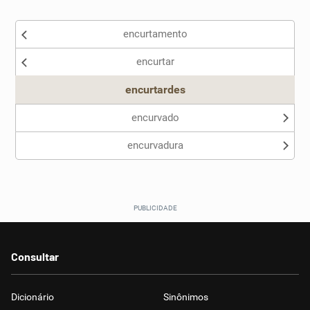
Existem sinônimos incorretos
encurtamento
Nenhum dos sinônimos apresentados me ajudou
encurtar
Outro
encurtardes
encurvado
encurvadura
Consultar
Dicionário
Sinônimos