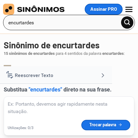
Assinar PRO
MENU
Sinônimo de encurtardes
15 sinônimos de encurtardes
para 4 sentidos da palavra
encurtardes
:
diminuirdes
encolherdes
,
.
1
Reescrever Texto
Resumir Texto
Corrigir Texto
Detector de IA