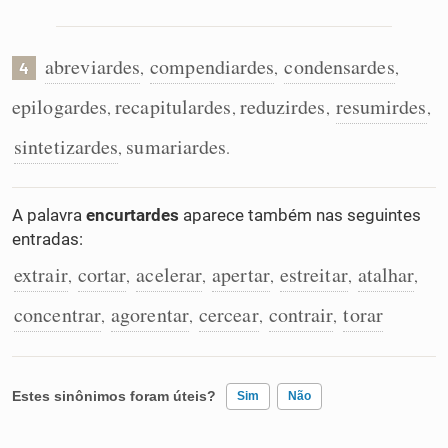
abreviardes
compendiardes
condensardes
,
,
,
4
epilogardes
recapitulardes
reduzirdes
resumirdes
,
,
,
,
sintetizardes
sumariardes
,
.
A palavra
encurtardes
aparece também nas seguintes
entradas:
extrair
cortar
acelerar
apertar
estreitar
atalhar
,
,
,
,
,
,
concentrar
agorentar
cercear
contrair
torar
,
,
,
,
Estes sinônimos foram úteis?
Sim
Não