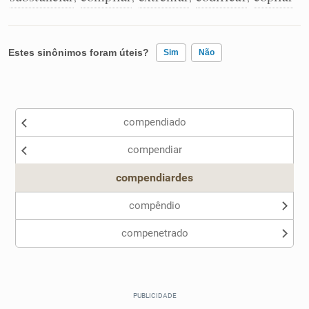
Estes sinônimos foram úteis?
Sim
Não
Existem sinônimos incorretos
compendiado
Nenhum dos sinônimos apresentados me ajudou
compendiar
Outro
compendiardes
compêndio
compenetrado