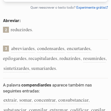
Humanizador de IA
Abreviar:
reduzirdes
.
2
Cata-letras
Conexões
abreviardes
condensardes
encurtardes
,
,
,
3
epilogardes
recapitulardes
reduzirdes
resumirdes
,
,
,
,
Caça-palavras
sintetizardes
sumariardes
,
.
A palavra
compendiardes
aparece também nas
Dicionário
seguintes entradas:
extrair
somar
concentrar
consubstanciar
,
,
,
,
Sinônimos
substanciar
compilar
extremar
codificar
copilar
,
,
,
,