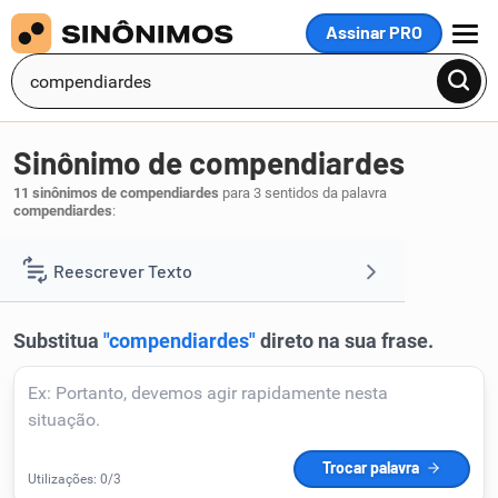
Assinar PRO
MENU
Sinônimo de compendiardes
11 sinônimos de compendiardes
para 3 sentidos da palavra
compendiardes
:
recopilardes
.
1
Reescrever Texto
Resumir Texto
Corrigir Texto
Detector de IA