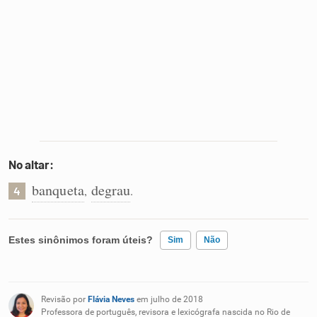
No altar:
banqueta
degrau
,
.
4
Estes sinônimos foram úteis?
Sim
Não
Existem sinônimos incorretos
Revisão por
Flávia Neves
em julho de 2018
Nenhum dos sinônimos apresentados me ajudou
Professora de português, revisora e lexicógrafa nascida no Rio de