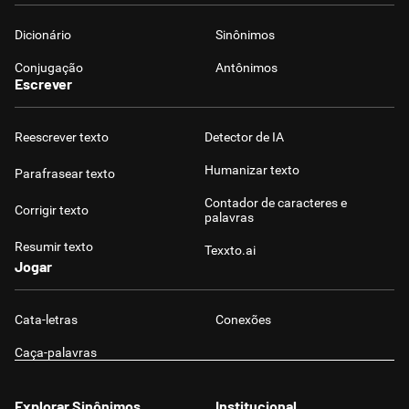
Dicionário
Sinônimos
Conjugação
Antônimos
Escrever
Reescrever texto
Detector de IA
Humanizar texto
Parafrasear texto
Contador de caracteres e
Corrigir texto
palavras
Resumir texto
Texxto.ai
Jogar
Cata-letras
Conexões
Caça-palavras
Explorar Sinônimos
Institucional