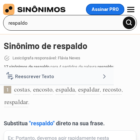
Assinar PRO
MENU
Sinônimo de respaldo
Lexicógrafa responsável: Flávia Neves
17 sinônimos de respaldo
para 4 sentidos da palavra
respaldo
:
Reescrever Texto
Encosto onde se apoiam as costas:
costas
encosto
espalda
espaldar
recosto
,
,
,
,
,
1
Resumir Texto
respaldar
.
Corrigir Texto
Detector de IA