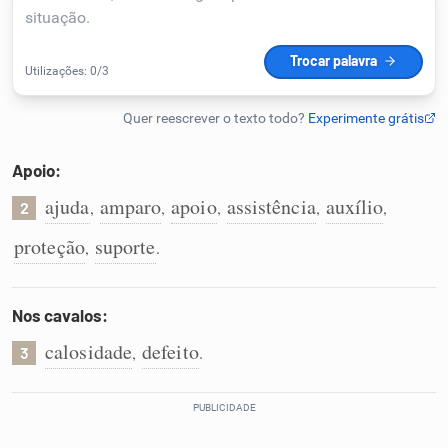
Humanizador de IA
Cata-letras
Apoio:
Conexões
ajuda
amparo
apoio
assistência
auxílio
,
,
,
,
,
2
proteção
suporte
,
.
Caça-palavras
Nos cavalos:
calosidade
defeito
,
.
3
Dicionário
Sinônimos