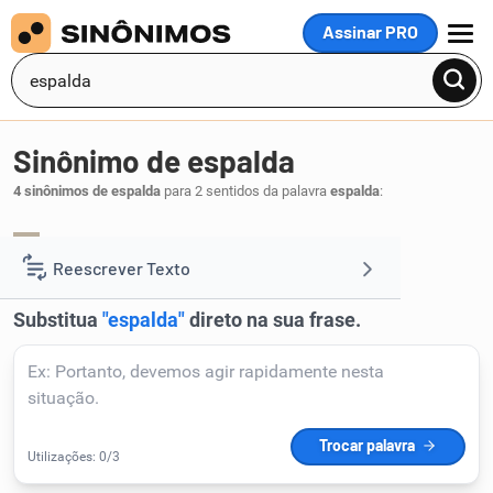
Assinar PRO
MENU
Sinônimo de espalda
4 sinônimos de espalda
para 2 sentidos da palavra
espalda
:
ombro
espádua
,
.
1
Reescrever Texto
Resumir Texto
Corrigir Texto
Detector de IA