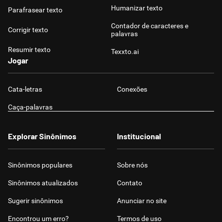
Humanizar texto
Parafrasear texto
Contador de caracteres e
Corrigir texto
palavras
Resumir texto
Texxto.ai
Jogar
Cata-letras
Conexões
Caça-palavras
Explorar Sinônimos
Institucional
Sinônimos populares
Sobre nós
Sinônimos atualizados
Contato
Sugerir sinônimos
Anunciar no site
Encontrou um erro?
Termos de uso