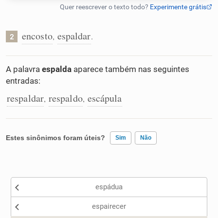
Humanizador de IA
encosto
espaldar
,
.
2
Cata-letras
A palavra
espalda
aparece também nas seguintes
entradas:
Conexões
respaldar
respaldo
escápula
,
,
Caça-palavras
Estes sinônimos foram úteis?
Sim
Não
Existem sinônimos incorretos
Dicionário
espádua
Nenhum dos sinônimos apresentados me ajudou
Sinônimos
espairecer
Outro