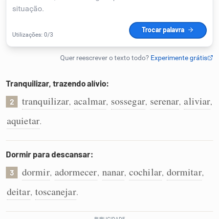
Humanizador de IA
Cata-letras
Tranquilizar, trazendo alívio:
Conexões
tranquilizar
acalmar
sossegar
serenar
aliviar
,
,
,
,
,
2
aquietar
.
Caça-palavras
Dormir para descansar:
dormir
adormecer
nanar
cochilar
dormitar
,
,
,
,
,
3
Dicionário
deitar
toscanejar
,
.
Sinônimos