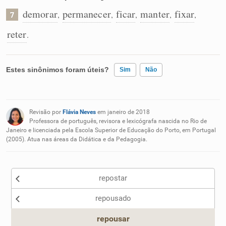
demorar
permanecer
ficar
manter
fixar
,
,
,
,
,
7
reter
.
Estes sinônimos foram úteis?
Sim
Não
Existem sinônimos incorretos
Revisão por
Flávia Neves
em janeiro de 2018
Nenhum dos sinônimos apresentados me ajudou
Professora de português, revisora e lexicógrafa nascida no Rio de
Janeiro e licenciada pela Escola Superior de Educação do Porto, em Portugal
(2005). Atua nas áreas da Didática e da Pedagogia.
Outro
repostar
repousado
repousar