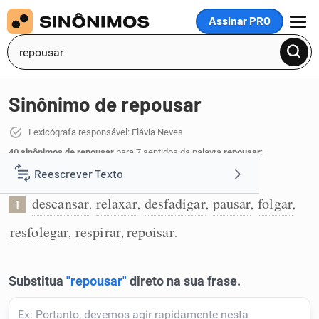
Assinar PRO
MENU
Sinônimo de repousar
Lexicógrafa responsável: Flávia Neves
40 sinônimos de repousar
para 7 sentidos da palavra
repousar
:
Reescrever Texto
Descansar para recuperar as energias:
descansar
relaxar
desfadigar
pausar
folgar
,
,
,
,
,
1
Resumir Texto
resfolegar
respirar
repoisar
,
,
.
Corrigir Texto
Detector de IA