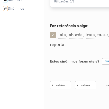
Sinônimos
Cata-letras
Faz referência a algo:
fala
aborda
trata
mexe
,
,
,
2
Conexões
reporta
.
Caça-palavras
Estes sinônimos foram úteis?
Si
Existem sinônimos incorretos
Dicionário
refém
refere
r
Nenhum dos sinônimos apresent
Sinônimos
Outro