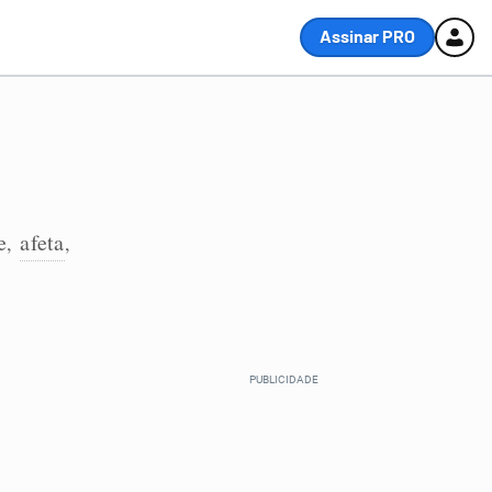
Assinar PRO
e
afeta
,
,