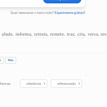
alude
informa
retrata
remete
traz
cita
versa
re
,
,
,
,
,
,
,
,
m
Não
efere-se
referência
referenciado
ados me ajudou