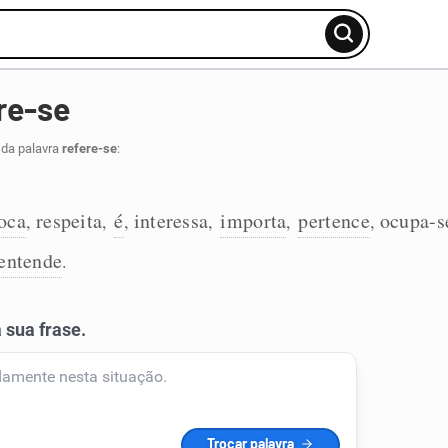
re-se
 da palavra
refere-se
:
oca
respeita
é
interessa
importa
pertence
ocupa-s
,
,
,
,
,
,
entende
.