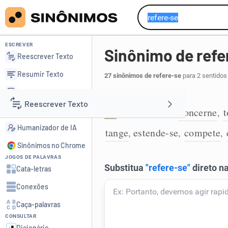
ESCREVER
Sinônimo de refe
Reescrever Texto
Resumir Texto
27 sinônimos de refere-se
para 2 sentidos
Corrigir Texto
Diz respeito a:
Reescrever Texto
Detector de IA
relaciona-se
concerne
t
,
,
1
Humanizador de IA
tange
estende-se
compete
,
,
,
Resumir Texto
Sinônimos no Chrome
JOGOS DE PALAVRAS
Corrigir Texto
Cata-letras
Conexões
Detector de IA
Caça-palavras
CONSULTAR
Humanizador de IA
Dicionário