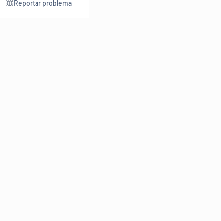
Reportar problema
Consultar
Escrev
Dicionário
Reescre
Sinônimos
Parafra
Conjugação
Corrigir
Antônimos
Resumir
O
Dicionário Online de Sinônimos
é parte do
Dicio.com.br
e
conta com mais de 30 mil sinônimos de palavras e de expressões
em português do Brasil.