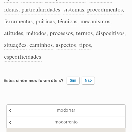
ideias
particularidades
sistemas
procedimentos
,
,
,
,
ferramentas
práticas
técnicas
mecanismos
,
,
,
,
atitudes
métodos
processos
termos
dispositivos
,
,
,
,
,
situações
caminhos
aspectos
tipos
,
,
,
,
especificidades
Estes sinônimos foram úteis?
Sim
Não
Existem sinônimos incorretos
modorrar
Nenhum dos sinônimos apresentados me ajudou
modorrento
Outro