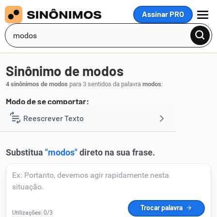
Assinar PRO
MENU
Sinônimo de modos
4 sinônimos de modos
para 3 sentidos da palavra
modos
:
Modo de se comportar:
comportamento
conduta
Reescrever Texto
,
.
1
Resumir Texto
Corrigir Texto
Detector de IA