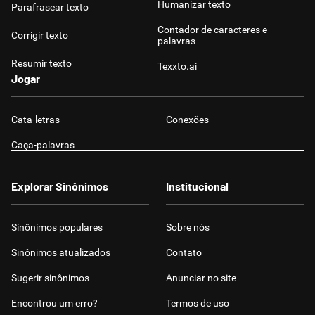
Humanizar texto
Parafrasear texto
Contador de caracteres e
Corrigir texto
palavras
Resumir texto
Texxto.ai
Jogar
Cata-letras
Conexões
Caça-palavras
Explorar Sinônimos
Institucional
Sinônimos populares
Sobre nós
Sinônimos atualizados
Contato
Sugerir sinônimos
Anunciar no site
Encontrou um erro?
Termos de uso