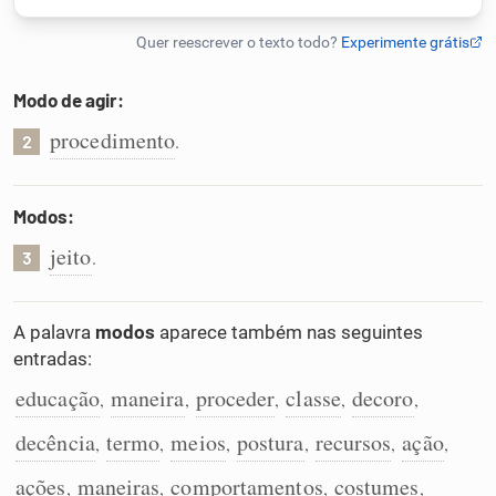
Humanizador de IA
Modo de agir:
procedimento
.
2
Cata-letras
Conexões
Modos:
jeito
.
3
Caça-palavras
A palavra
modos
aparece também nas seguintes
entradas:
educação
maneira
proceder
classe
decoro
Dicionário
,
,
,
,
,
decência
termo
meios
postura
recursos
ação
,
,
,
,
,
,
Sinônimos
ações
maneiras
comportamentos
costumes
,
,
,
,