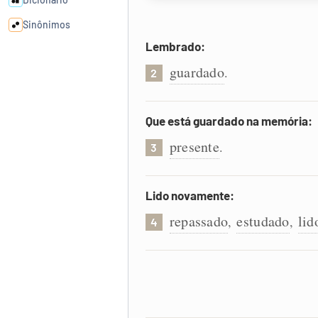
Sinônimos
Lembrado:
Cata-letras
guardado
.
2
Conexões
Que está guardado na memória:
presente
.
Caça-palavras
3
Lido novamente:
repassado
estudado
lid
,
,
4
Dicionário
Sinônimos