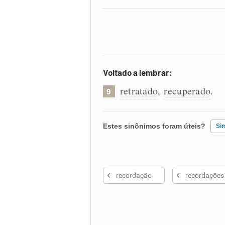
Voltado a lembrar:
retratado
recuperado
,
.
9
Estes sinônimos foram úteis?
Si
Existem sinônimos incorretos
recordação
recordações 
Nenhum dos sinônimos apresent
Outro