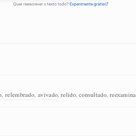
o
relembrado
avivado
relido
consultado
reexamin
,
,
,
,
,