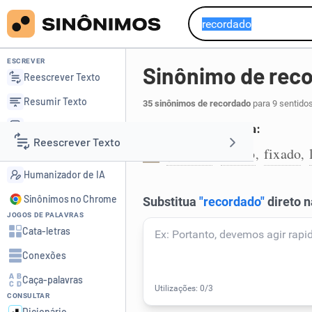
ESCREVER
Sinônimo de rec
Reescrever Texto
Resumir Texto
35 sinônimos de recordado
para 9 sentido
Corrigir Texto
Guardado na memória:
Reescrever Texto
Detector de IA
gravado
retido
fixado
,
,
,
1
Humanizador de IA
Resumir Texto
Sinônimos no Chrome
JOGOS DE PALAVRAS
Corrigir Texto
Cata-letras
Conexões
Detector de IA
Caça-palavras
CONSULTAR
Humanizador de IA
Dicionário