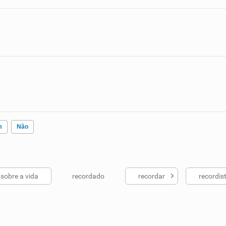
m
Não
sobre a vida
recordado
recordar
recordis
ados me ajudou