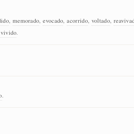
dido
memorado
evocado
acorrido
voltado
reaviva
,
,
,
,
,
evivido
.
o
.