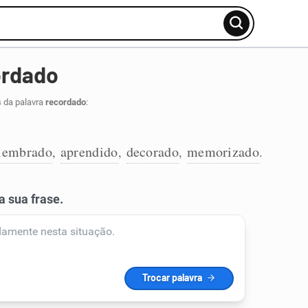
ordado
s da palavra
recordado
:
lembrado
aprendido
decorado
memorizado
,
,
,
.