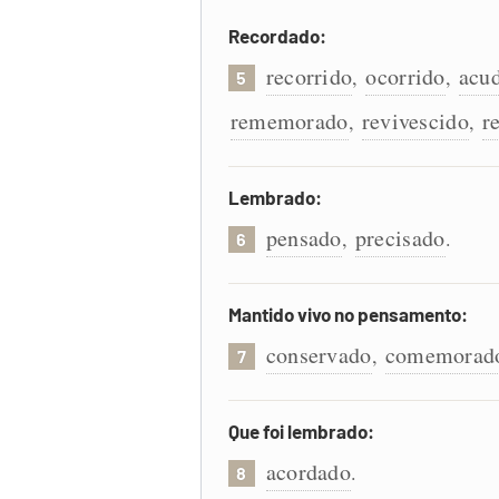
Recordado:
recorrido
ocorrido
acu
,
,
5
rememorado
revivescido
r
,
,
Lembrado:
pensado
precisado
,
.
6
Mantido vivo no pensamento:
conservado
comemorad
,
7
Que foi lembrado:
acordado
.
8