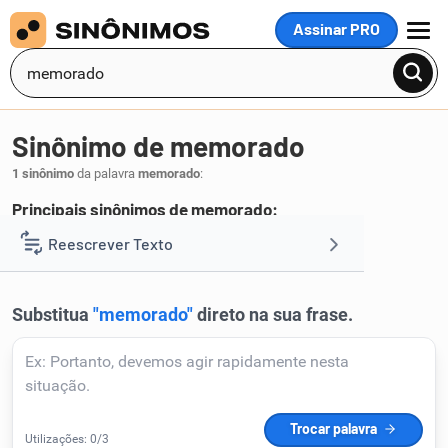
Assinar PRO
MENU
Sinônimo de memorado
1 sinônimo
da palavra
memorado
:
Principais sinônimos de memorado:
celebrado
Reescrever Texto
.
1
Resumir Texto
Corrigir Texto
Detector de IA