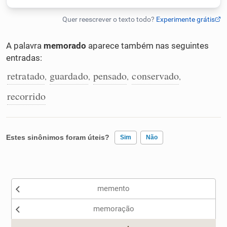
Humanizador de IA
A palavra
memorado
aparece também nas seguintes
entradas:
Cata-letras
retratado
guardado
pensado
conservado
,
,
,
,
recorrido
Conexões
Caça-palavras
Estes sinônimos foram úteis?
Sim
Não
Existem sinônimos incorretos
Dicionário
memento
Nenhum dos sinônimos apresentados me ajudou
memoração
Sinônimos
Outro