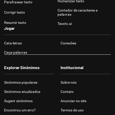
Humanizar texto
Parafrasear texto
Contador de caracteres e
Corrigir texto
palavras
Resumir texto
Texxto.ai
Jogar
Cata-letras
Conexões
Caça-palavras
Explorar Sinônimos
Institucional
Sinônimos populares
Sobre nós
Sinônimos atualizados
Contato
Sugerir sinônimos
Anunciar no site
Encontrou um erro?
Termos de uso