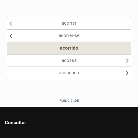
Existem sinônimos incorretos
acorrer
Nenhum dos sinônimos apresentados me ajudou
acorrer-se
Outro
acorrido
acossa
acossado
Consultar