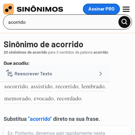
Assinar PRO
MENU
Sinônimo de acorrido
20 sinônimos de acorrido
para 3 sentidos da palavra
acorrido
:
Que acudiu:
ocorrido
acudido
ajudado
auxiliado
Reescrever Texto
,
,
,
,
1
socorrido
assistido
recorrido
lembrado
,
,
,
,
Resumir Texto
memorado
evocado
recordado
,
,
.
Corrigir Texto
Detector de IA