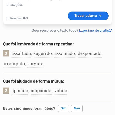
Humanizador de IA
Cata-letras
Que foi lembrado de forma repentina:
Conexões
assaltado
sugerido
assomado
despontado
,
,
,
,
2
irrompido
surgido
,
.
Caça-palavras
Que foi ajudado de forma mútua:
apoiado
amparado
valido
,
,
.
3
Dicionário
Sinônimos
Estes sinônimos foram úteis?
Sim
Não