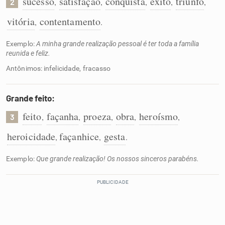
sucesso
satisfação
conquista
êxito
triunfo
,
,
,
,
,
2
vitória
contentamento
,
.
Exemplo:
A minha grande realização pessoal é ter toda a família
reunida e feliz.
Antônimos: infelicidade, fracasso
Grande feito:
feito
façanha
proeza
obra
heroísmo
,
,
,
,
,
3
heroicidade
façanhice
gesta
,
,
.
Exemplo:
Que grande realização! Os nossos sinceros parabéns.