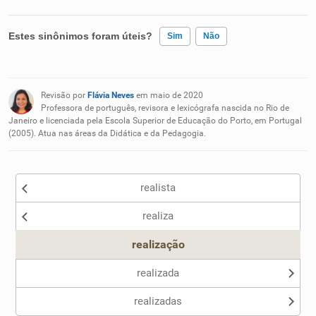
Estes sinônimos foram úteis?
Sim
Não
Existem sinônimos incorretos
Revisão por
Flávia Neves
em maio de 2020
Nenhum dos sinônimos apresentados me ajudou
Professora de português, revisora e lexicógrafa nascida no Rio de
Janeiro e licenciada pela Escola Superior de Educação do Porto, em Portugal
(2005). Atua nas áreas da Didática e da Pedagogia.
Outro
realista
realiza
realização
realizada
realizadas