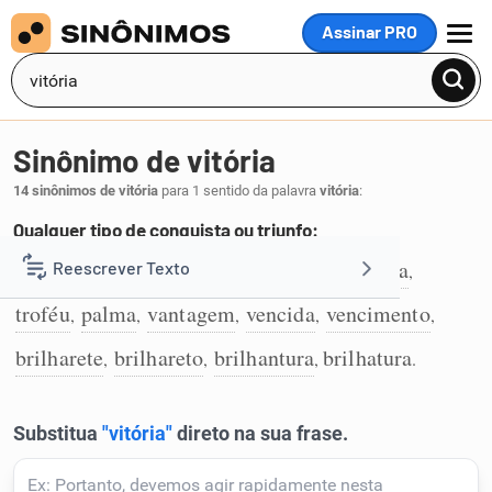
Assinar PRO
MENU
Sinônimo de vitória
14 sinônimos de vitória
para 1 sentido da palavra
vitória
:
Qualquer tipo de conquista ou triunfo:
conquista
triunfo
êxito
sucesso
glória
Reescrever Texto
,
,
,
,
,
1
troféu
palma
vantagem
vencida
vencimento
,
,
,
,
,
Resumir Texto
brilharete
brilhareto
brilhantura
brilhatura
,
,
,
.
Corrigir Texto
Detector de IA