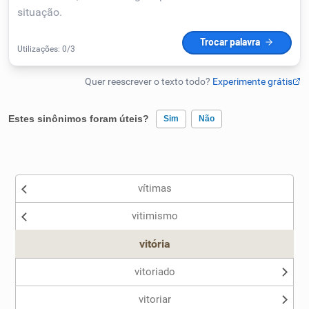
Humanizador de IA
Cata-letras
Estes sinônimos foram úteis?
Sim
Não
Conexões
Existem sinônimos incorretos
Caça-palavras
vítimas
Nenhum dos sinônimos apresentados me ajudou
vitimismo
Outro
vitória
Dicionário
vitoriado
Sinônimos
vitoriar