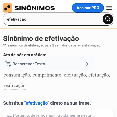
Assinar PRO
MENU
Sinônimo de efetivação
11 sinônimos de efetivação
para 2 sentidos da palavra
efetivação
:
Ato de pôr em prática:
concretização
execução
confirmação
Reescrever Texto
,
,
,
1
consumação
cumprimento
efeituação
efetuação
,
,
,
,
Resumir Texto
realização
.
Corrigir Texto
Detector de IA