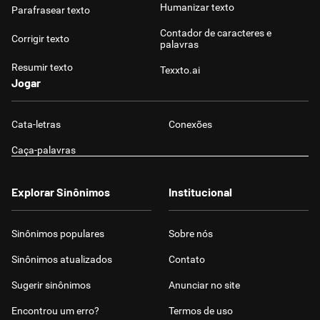
Humanizar texto
Parafrasear texto
Contador de caracteres e
Corrigir texto
palavras
Resumir texto
Texxto.ai
Jogar
Cata-letras
Conexões
Caça-palavras
Explorar Sinônimos
Institucional
Sinônimos populares
Sobre nós
Sinônimos atualizados
Contato
Sugerir sinônimos
Anunciar no site
Encontrou um erro?
Termos de uso