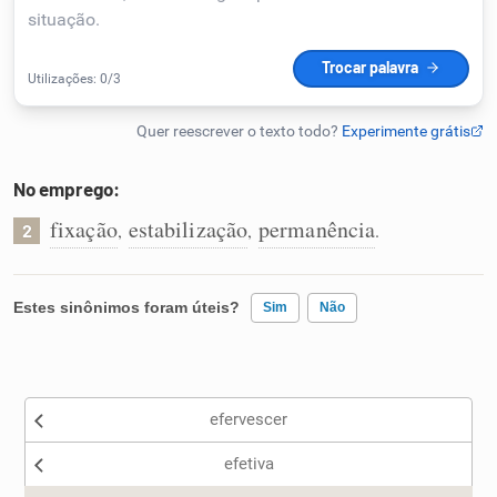
Humanizador de IA
Cata-letras
No emprego:
Conexões
fixação
estabilização
permanência
,
,
.
2
Caça-palavras
Estes sinônimos foram úteis?
Sim
Não
Existem sinônimos incorretos
Dicionário
efervescer
Nenhum dos sinônimos apresentados me ajudou
Sinônimos
efetiva
Outro