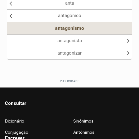
anta
Nenhum dos sinônimos apresentados me ajudou
antagônico
Outro
antagonismo
antagonista
antagonizar
Consultar
Dicionário
Sinônimos
Conjugação
Antônimos
Escrever