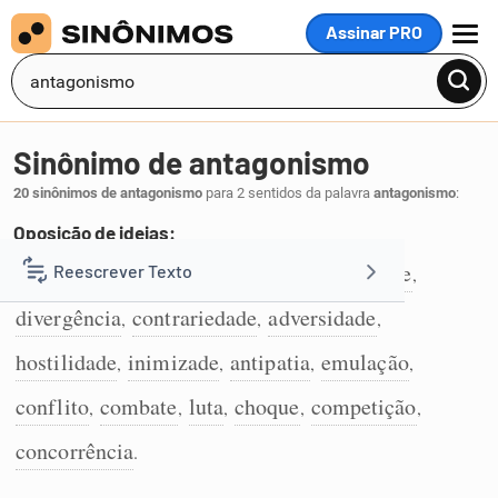
Assinar PRO
MENU
Sinônimo de antagonismo
20 sinônimos de antagonismo
para 2 sentidos da palavra
antagonismo
:
Oposição de ideias:
oposição
incompatibilidade
rivalidade
Reescrever Texto
,
,
,
1
divergência
contrariedade
adversidade
,
,
,
Resumir Texto
hostilidade
inimizade
antipatia
emulação
,
,
,
,
Corrigir Texto
conflito
combate
luta
choque
competição
,
,
,
,
,
concorrência
.
Detector de IA