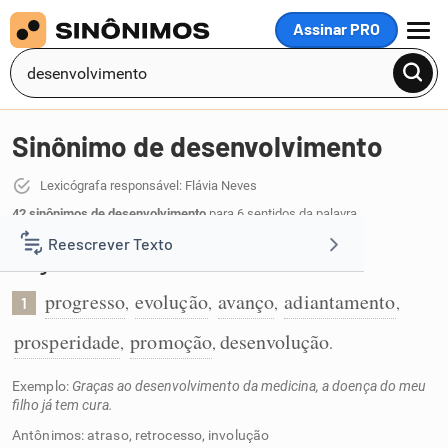
Assinar PRO
MENU
Sinônimo de desenvolvimento
Lexicógrafa responsável: Flávia Neves
42 sinônimos de desenvolvimento
para 6 sentidos da palavra
desenvolvimento
:
Reescrever Texto
Progresso:
progresso
evolução
avanço
adiantamento
Resumir Texto
,
,
,
,
1
prosperidade
promoção
desenvolução
,
,
.
Corrigir Texto
Exemplo:
Graças ao desenvolvimento da medicina, a doença do meu
filho já tem cura.
Detector de IA
Antônimos: atraso, retrocesso, involução