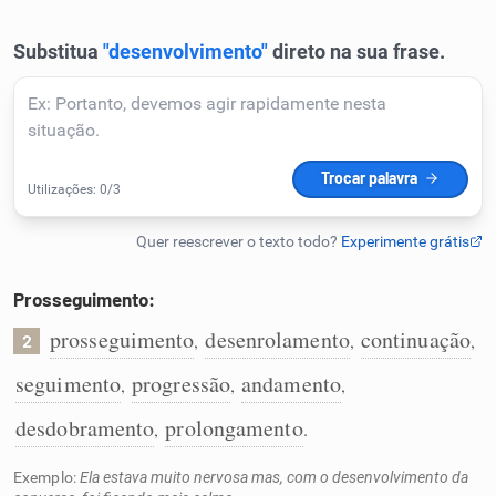
Humanizador de IA
Cata-letras
Conexões
Caça-palavras
Prosseguimento:
prosseguimento
desenrolamento
continuação
,
,
,
2
seguimento
progressão
andamento
,
,
,
Dicionário
desdobramento
prolongamento
,
.
Sinônimos
Exemplo:
Ela estava muito nervosa mas, com o desenvolvimento da