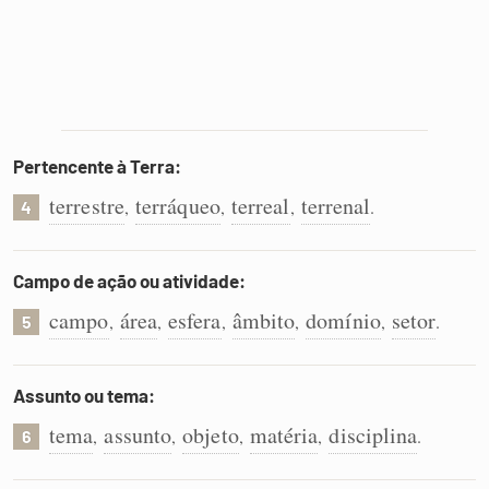
Pertencente à Terra:
terrestre
terráqueo
terreal
terrenal
,
,
,
.
4
Campo de ação ou atividade:
campo
área
esfera
âmbito
domínio
setor
,
,
,
,
,
.
5
Assunto ou tema:
tema
assunto
objeto
matéria
disciplina
,
,
,
,
.
6