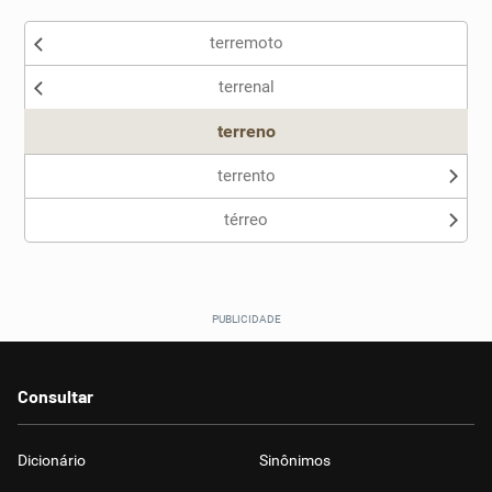
Existem sinônimos incorretos
terremoto
Nenhum dos sinônimos apresentados me ajudou
terrenal
Outro
terreno
terrento
térreo
Consultar
Dicionário
Sinônimos