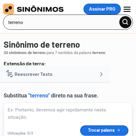
Assinar PRO
MENU
Sinônimo de terreno
33 sinônimos de terreno
para 7 sentidos da palavra
terreno
:
Extensão de terra:
terra
chão
solo
Reescrever Texto
,
,
.
1
Resumir Texto
Corrigir Texto
Detector de IA