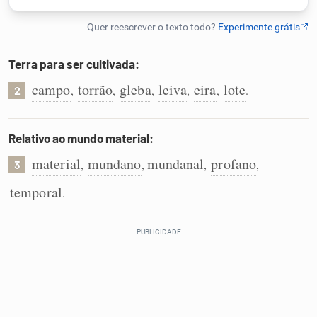
Humanizador de IA
Terra para ser cultivada:
campo
torrão
gleba
leiva
eira
lote
,
,
,
,
,
.
2
Cata-letras
Conexões
Relativo ao mundo material:
material
mundano
mundanal
profano
,
,
,
,
3
Caça-palavras
temporal
.
Dicionário
Sinônimos