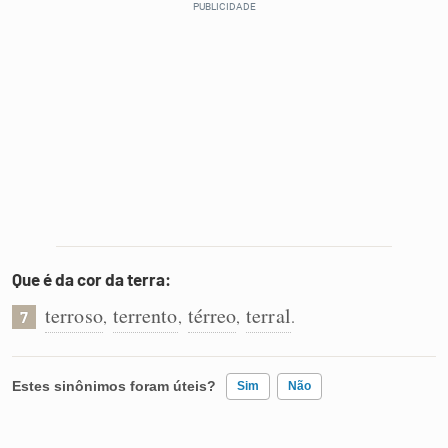
Que é da cor da terra:
terroso
terrento
térreo
terral
,
,
,
.
7
Estes sinônimos foram úteis?
Sim
Não