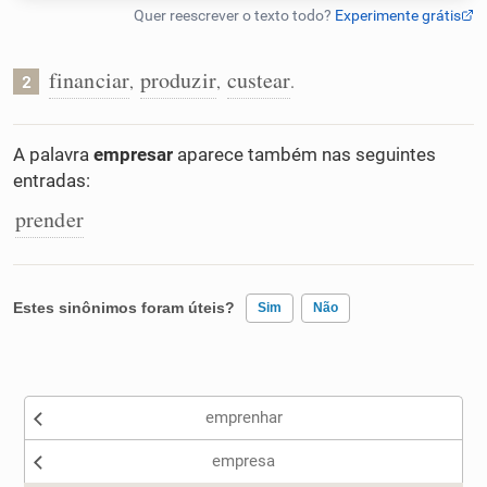
Humanizador de IA
financiar
produzir
custear
,
,
.
2
Cata-letras
A palavra
empresar
aparece também nas seguintes
entradas:
Conexões
prender
Caça-palavras
Estes sinônimos foram úteis?
Sim
Não
Existem sinônimos incorretos
Dicionário
emprenhar
Nenhum dos sinônimos apresentados me ajudou
Sinônimos
empresa
Outro