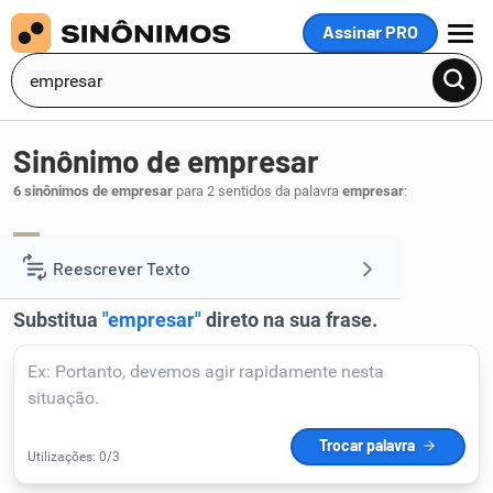
Assinar PRO
MENU
Sinônimo de empresar
6 sinônimos de empresar
para 2 sentidos da palavra
empresar
:
represar
reter
deter
,
,
.
1
Reescrever Texto
Resumir Texto
Corrigir Texto
Detector de IA