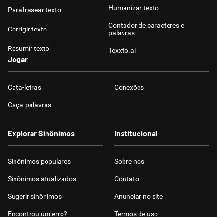
Humanizar texto
Parafrasear texto
Contador de caracteres e
Corrigir texto
palavras
Resumir texto
Texxto.ai
Jogar
Cata-letras
Conexões
Caça-palavras
Explorar Sinônimos
Institucional
Sinônimos populares
Sobre nós
Sinônimos atualizados
Contato
Sugerir sinônimos
Anunciar no site
Encontrou um erro?
Termos de uso