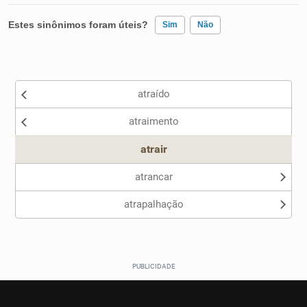
Estes sinônimos foram úteis?
Sim
Não
Existem sinônimos incorretos
atraído
Nenhum dos sinônimos apresentados me ajudou
atraimento
Outro
atrair
atrancar
atrapalhação