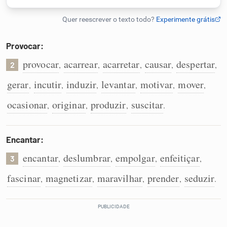
Humanizador de IA
Provocar:
provocar
acarrear
acarretar
causar
despertar
,
,
,
,
,
2
Cata-letras
gerar
incutir
induzir
levantar
motivar
mover
,
,
,
,
,
,
Conexões
ocasionar
originar
produzir
suscitar
,
,
,
.
Caça-palavras
Encantar:
encantar
deslumbrar
empolgar
enfeitiçar
,
,
,
,
3
fascinar
magnetizar
maravilhar
prender
seduzir
,
,
,
,
.
Dicionário
Sinônimos