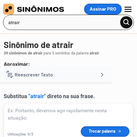
Assinar PRO
MENU
Sinônimo de atrair
39 sinônimos de atrair
para 5 sentidos da palavra
atrair
:
Aproximar:
aproximar
trazer
Reescrever Texto
,
.
1
Resumir Texto
Corrigir Texto
Detector de IA