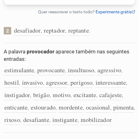
Humanizador de IA
desafiador
reptador
reptante
,
,
.
2
Cata-letras
A palavra
provocador
aparece também nas seguintes
entradas:
Conexões
estimulante
provocante
insultuoso
agressivo
,
,
,
,
Caça-palavras
hostil
invasivo
agressor
perigoso
interessante
,
,
,
,
,
instigador
brigão
motivo
excitante
cafajeste
,
,
,
,
,
enticante
estourado
mordente
ocasional
pimenta
,
,
,
,
,
Dicionário
rixoso
desafiante
instigante
mobilizador
,
,
,
Sinônimos