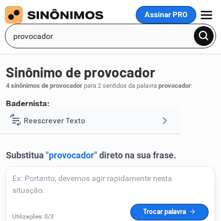
Assinar PRO
MENU
Sinônimo de provocador
4 sinônimos de provocador
para 2 sentidos da palavra
provocador
:
Badernista:
bagunceiro
Reescrever Texto
.
1
Resumir Texto
Corrigir Texto
Detector de IA