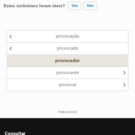
Estes sinônimos foram úteis?
Sim
Não
Existem sinônimos incorretos
provocação
Nenhum dos sinônimos apresentados me ajudou
provocado
Outro
provocador
provocante
provocar
Consultar